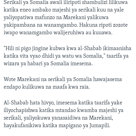
Serikali ya Somalia awali iliripoti shambulizi lilikuwa
katika eneo ambako majeshi ya serikali kuu na yale
yaliyopatiwa mafunzo na Marekani yalikuwa
yakipambana na wanamgambo. Hakuna ripoti zozote
iwapo wanamgambo walijeruhiwa au kuuawa.
"Hili ni pigo jingine kubwa kwa al-Shabab ikimaanisha
katika vita vyao dhidi ya watu wa Somalia," taarifa ya
wizara ya habari ya Somalia imesema.
Wote Marekani na serikali ya Somalia hawajasema
endapo kulikuwa na maafa kwa raia.
Al-Shabab hata hivyo, imesema katika taarifa yake
iliyochapishwa katika mtandao kwamba majeshi ya
serikali, yaliyokuwa yanasaidiwa na Marekani,
hayakufanikiwa katika mapigano ya Jumapili.