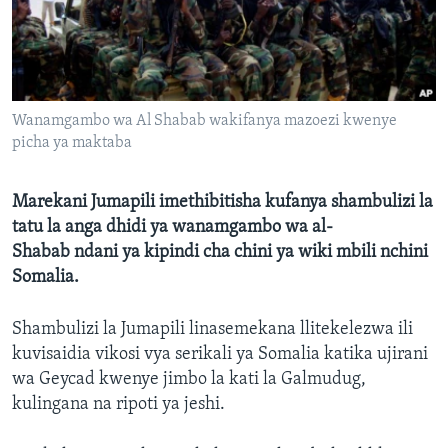
Wanamgambo wa Al Shabab wakifanya mazoezi kwenye
picha ya maktaba
Marekani Jumapili imethibitisha kufanya shambulizi la
tatu la anga dhidi ya wanamgambo wa al-
Shabab ndani ya kipindi cha chini ya wiki mbili nchini
Somalia.
Shambulizi la Jumapili linasemekana llitekelezwa ili
kuvisaidia vikosi vya serikali ya Somalia katika ujirani
wa Geycad kwenye jimbo la kati la Galmudug,
kulingana na ripoti ya jeshi.