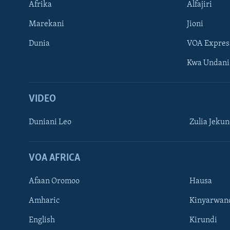
Afrika
Alfajiri
Marekani
Jioni
Dunia
VOA Expres
Kwa Undani
VIDEO
Duniani Leo
Zulia Jeku
VOA AFRICA
Afaan Oromoo
Hausa
Amharic
Kinyarwan
English
Kirundi