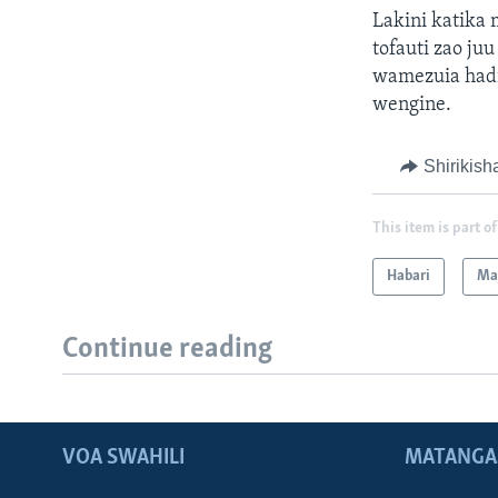
Lakini katika
tofauti zao j
wamezuia hadi
wengine.
Shirikish
This item is part of
Habari
Ma
Continue reading
VOA SWAHILI
MATANGA