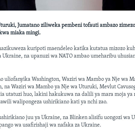
turuki, Jumatano ziliweka pembeni tofauti ambazo zimez
kwa miaka mingi.
 hazikuweza kuripoti maendeleo katika kutatua mizozo ku
a Ukraine, na upanuzi wa NATO ambao umeharibu uhusian
o uliofanyika Washington, Waziri wa Mambo ya Nje wa M
n, na Waziri wa Mambo ya Nje wa Uturuki, Mevlut Cavuso
kia utatuzi huo, lakini hakukuwa na dalili ya mara moja ya
wili walipongeza ushirikiano kati ya nchi zao.
hirikiano juu ya Ukraine, na Blinken alisifu uongozi wa U
ango wa usafirishaji wa nafaka za Ukraine.