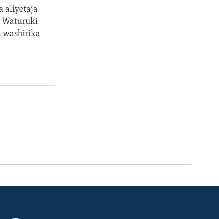
 aliyetaja
o Waturuki
 washirika