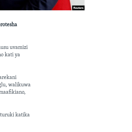
orotesha
husu uvamizi
o kati ya
arekani
glu, walikuwa
 maafikiano,
turuki katika