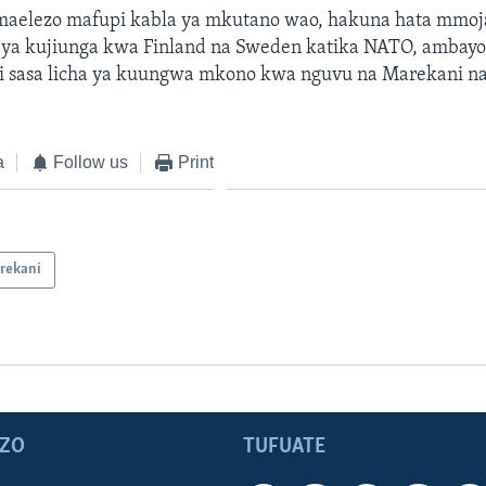
 maelezo mafupi kabla ya mkutano wao, hakuna hata mmoja
uu ya kujiunga kwa Finland na Sweden katika NATO, ambay
 sasa licha ya kuungwa mkono kwa nguvu na Marekani na
a
Follow us
Print
rekani
ZO
TUFUATE