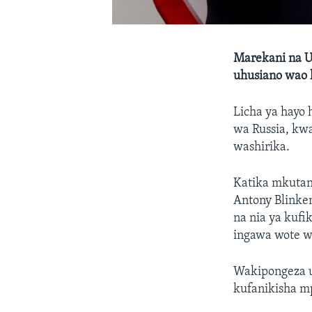
Marekani na U
uhusiano wao 
Licha ya hayo
wa Russia, kw
washirika.
Katika mkutan
Antony Blinke
na nia ya kufi
ingawa wote wa
Wakipongeza us
kufanikisha mp