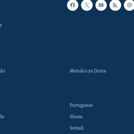
s
ndu
Matukio ya Dunia
Portuguese
da
Shona
Somali