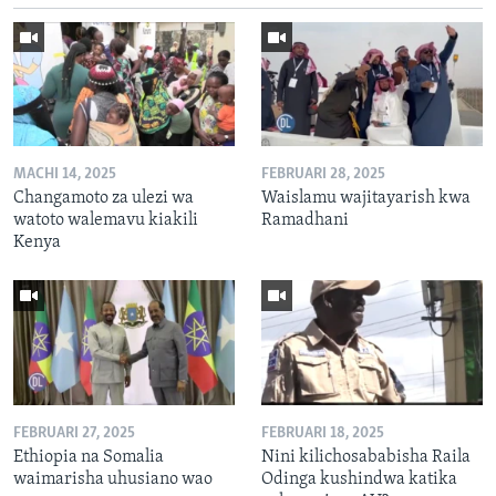
MACHI 14, 2025
FEBRUARI 28, 2025
Changamoto za ulezi wa
Waislamu wajitayarish kwa
watoto walemavu kiakili
Ramadhani
Kenya
FEBRUARI 27, 2025
FEBRUARI 18, 2025
Ethiopia na Somalia
Nini kilichosababisha Raila
waimarisha uhusiano wao
Odinga kushindwa katika