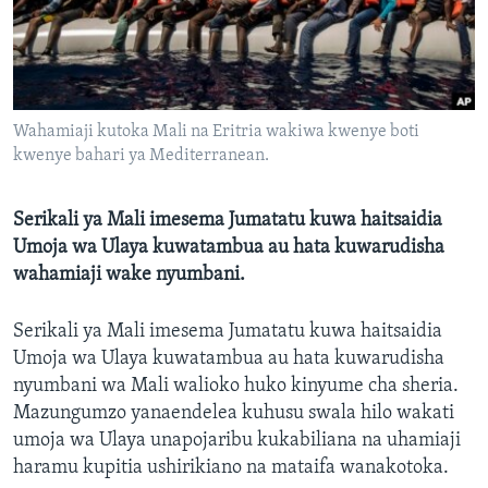
Wahamiaji kutoka Mali na Eritria wakiwa kwenye boti
kwenye bahari ya Mediterranean.
Serikali ya Mali imesema Jumatatu kuwa haitsaidia
Umoja wa Ulaya kuwatambua au hata kuwarudisha
wahamiaji wake nyumbani.
Serikali ya Mali imesema Jumatatu kuwa haitsaidia
Umoja wa Ulaya kuwatambua au hata kuwarudisha
nyumbani wa Mali walioko huko kinyume cha sheria.
Mazungumzo yanaendelea kuhusu swala hilo wakati
umoja wa Ulaya unapojaribu kukabiliana na uhamiaji
haramu kupitia ushirikiano na mataifa wanakotoka.