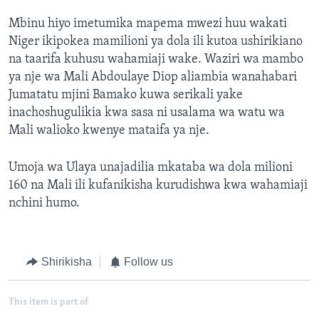
Mbinu hiyo imetumika mapema mwezi huu wakati
Niger ikipokea mamilioni ya dola ili kutoa ushirikiano
na taarifa kuhusu wahamiaji wake. Waziri wa mambo
ya nje wa Mali Abdoulaye Diop aliambia wanahabari
Jumatatu mjini Bamako kuwa serikali yake
inachoshugulikia kwa sasa ni usalama wa watu wa
Mali walioko kwenye mataifa ya nje.
Umoja wa Ulaya unajadilia mkataba wa dola milioni
160 na Mali ili kufanikisha kurudishwa kwa wahamiaji
nchini humo.
Shirikisha
Follow us
This item is part of