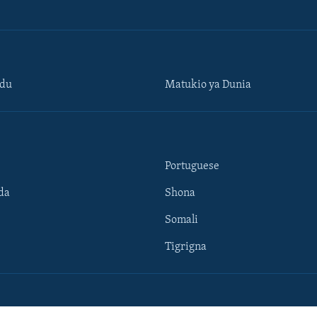
ndu
Matukio ya Dunia
Portuguese
da
Shona
Somali
Tigrigna