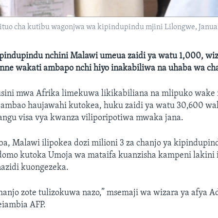
o cha kutibu wagonjwa wa kipindupindu mjini Lilongwe, Januari
pindupindu nchini Malawi umeua zaidi ya watu 1,000, wiz
ne wakati ambapo nchi hiyo inakabiliwa na uhaba wa cha
Kusini mwa Afrika limekuwa likikabiliana na mlipuko wak
ambao haujawahi kutokea, huku zaidi ya watu 30,600 w
angu visa vya kwanza viliporipotiwa mwaka jana.
, Malawi ilipokea dozi milioni 3 za chanjo ya kipindupin
domo kutoka Umoja wa mataifa kuanzisha kampeni lakini 
azidi kuongezeka.
anjo zote tulizokuwa nazo,” msemaji wa wizara ya afya A
iambia AFP.