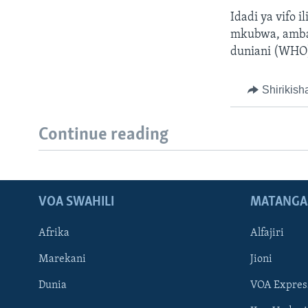
Idadi ya vifo 
mkubwa, ambao 
duniani (WHO
Shirikish
Continue reading
VOA SWAHILI
MATANGA
Afrika
Alfajiri
Marekani
Jioni
Dunia
VOA Expres