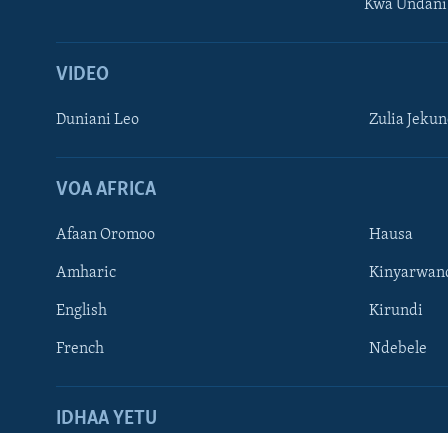
Kwa Undani
VIDEO
Duniani Leo
Zulia Jeku
VOA AFRICA
Afaan Oromoo
Hausa
Amharic
Kinyarwan
TUFUATE
English
Kirundi
French
Ndebele
Lugha
IDHAA YETU