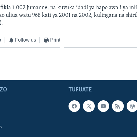
ilifikia 1,002 Jumanne, na kuvuka idadi ya hapo awali ya m
uliua watu 968 kati ya 2001 na 2002, kulingana na shirik
).
a
Follow us
Print
ZO
TUFUATE
s