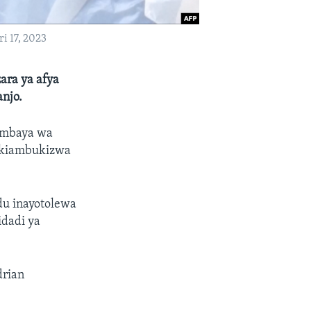
 17, 2023
ara ya afya
njo.
e mbaya wa
akiambukizwa
du inayotolewa
idadi ya
drian