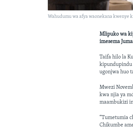
Wahudumu wa afya waonekana kwenye kitu
Mlipuko wa ki
imesema Juman
Taifa hilo la 
kipundupindu 
ugonjwa huo t
Mwezi Novemba
kwa njia ya m
maambukizi in
“Tumetumia ch
Chikumbe ame