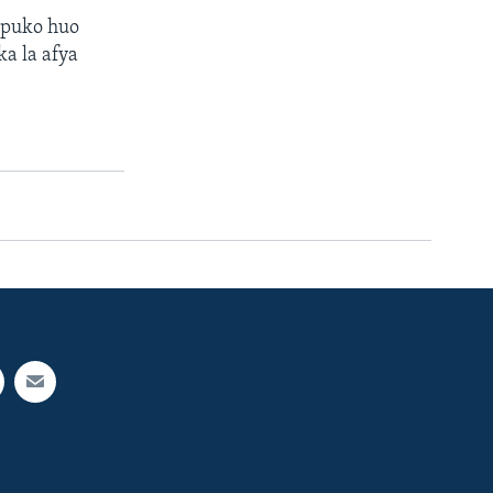
lipuko huo
a la afya