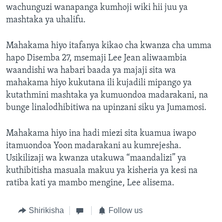
wachunguzi wanapanga kumhoji wiki hii juu ya
mashtaka ya uhalifu.
Mahakama hiyo itafanya kikao cha kwanza cha umma
hapo Disemba 27, msemaji Lee Jean aliwaambia
waandishi wa habari baada ya majaji sita wa
mahakama hiyo kukutana ili kujadili mipango ya
kutathmini mashtaka ya kumuondoa madarakani, na
bunge linalodhibitiwa na upinzani siku ya Jumamosi.
Mahakama hiyo ina hadi miezi sita kuamua iwapo
itamuondoa Yoon madarakani au kumrejesha.
Usikilizaji wa kwanza utakuwa “maandalizi” ya
kuthibitisha masuala makuu ya kisheria ya kesi na
ratiba kati ya mambo mengine, Lee alisema.
Shirikisha
Follow us