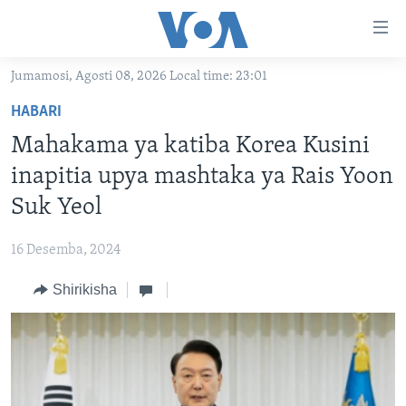
Upatikanaji
viungo
Nenda
Jumamosi, Agosti 08, 2026 Local time: 23:01
habari
HABARI
HABARI
kuu
VIDEO
KENYA
Nenda
Mahakama ya katiba Korea Kusini
MATANGAZO YETU
katika
TANZANIA
DUNIANI LEO
inapitia upya mashtaka ya Rais Yoon
urambazaji
JARIDA LA WIKIENDI
JAMHURI YA KIDEMOKRASIA YA KONGO
MAISHA NA AFYA
ALFAJIRI 0300 UTC
Suk Yeol
Nenda
MAHOJIANO MAALUM: HABARI POTOFU
RWANDA
ZULIA JEKUNDU
VOA EXPRESS 1330 UTC
katika
16 Desemba, 2024
tafuta
UGANDA
JIONI 1630 UTC
TUFUATE
Shirikisha
BURUNDI
KWA UNDANI 1800 UTC
AFRIKA
MAREKANI
Lugha
DUNIA