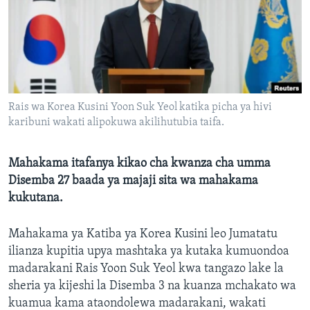
Rais wa Korea Kusini Yoon Suk Yeol katika picha ya hivi
karibuni wakati alipokuwa akilihutubia taifa.
Mahakama itafanya kikao cha kwanza cha umma
Disemba 27 baada ya majaji sita wa mahakama
kukutana.
Mahakama ya Katiba ya Korea Kusini leo Jumatatu
ilianza kupitia upya mashtaka ya kutaka kumuondoa
madarakani Rais Yoon Suk Yeol kwa tangazo lake la
sheria ya kijeshi la Disemba 3 na kuanza mchakato wa
kuamua kama ataondolewa madarakani, wakati