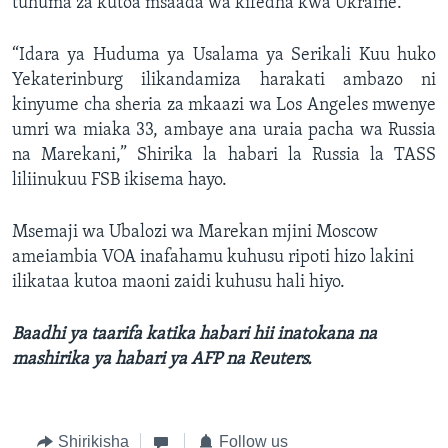
tuhuma za kutoa msaada wa kifedha kwa Ukraine.
“Idara ya Huduma ya Usalama ya Serikali Kuu huko
Yekaterinburg ilikandamiza harakati ambazo ni
kinyume cha sheria za mkaazi wa Los Angeles mwenye
umri wa miaka 33, ambaye ana uraia pacha wa Russia
na Marekani,” Shirika la habari la Russia la TASS
liliinukuu FSB ikisema hayo.
Msemaji wa Ubalozi wa Marekan mjini Moscow
ameiambia VOA inafahamu kuhusu ripoti hizo lakini
ilikataa kutoa maoni zaidi kuhusu hali hiyo.
Baadhi ya taarifa katika habari hii inatokana na
mashirika ya habari ya AFP na Reuters.
Shirikisha
Follow us