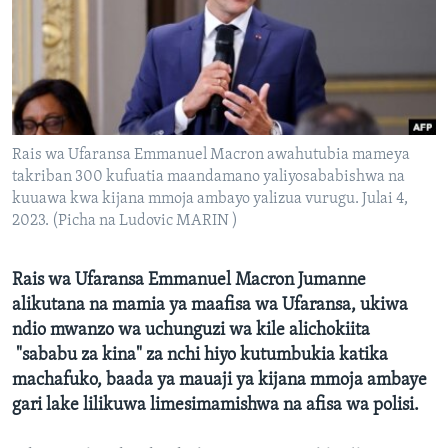
Rais wa Ufaransa Emmanuel Macron awahutubia mameya
takriban 300 kufuatia maandamano yaliyosababishwa na
kuuawa kwa kijana mmoja ambayo yalizua vurugu. Julai 4,
2023. (Picha na Ludovic MARIN )
Rais wa Ufaransa Emmanuel Macron Jumanne
alikutana na mamia ya maafisa wa Ufaransa, ukiwa
ndio mwanzo wa uchunguzi wa kile alichokiita
"sababu za kina" za nchi hiyo kutumbukia katika
machafuko, baada ya mauaji ya kijana mmoja ambaye
gari lake lilikuwa limesimamishwa na afisa wa polisi.