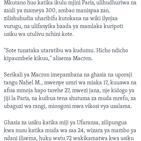
Mkutano huo katika ikulu mjini Paris, ulihudhuriwa na
zaidi ya mameya 300, ambao manispaa zao,
zilishuhudia uharibifu kutokana na wiki ilyojaa
vurugu, na ulifanyika baada ya mamlaka kuripoti
usiku wa utulivu nchini kote.
"Sote tunataka utaratibu wa kudumu. Hicho ndicho
kipaumbele kikuu," alisema Macron.
Serikali ya Macron imepambana na ghasia na uporaji
tangu Nahel M., mwenye umri wa miaka 17, kuuawa na
afisa mmoja hapo tarehe 27, mwezi jana, nje kidogo ya
jiji la Paris, na kuibua tena shutuma za muda mrefu, za
ubaguzi wa rangi, miongoni mwa vikosi vya usalama.
Ghasia za usiku katika miji ya Ufaransa, zilipungua
kwa nusu katika muda wa saa 24, wizara ya mambo ya
ndani ilisema, huku watu 72 wakikamatwa kwa usiku