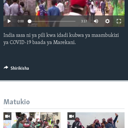
0:00
3:17
India sasa ni ya pili kwa idadi kubwa ya maambukizi
ya COVID-19 baada ya Marekani.
Shirikisha
Matukio