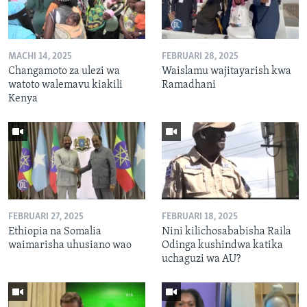
MACHI 14, 2025
FEBRUARI 28, 2025
Changamoto za ulezi wa
Waislamu wajitayarish kwa
watoto walemavu kiakili
Ramadhani
Kenya
FEBRUARI 27, 2025
FEBRUARI 18, 2025
Ethiopia na Somalia
Nini kilichosababisha Raila
waimarisha uhusiano wao
Odinga kushindwa katika
uchaguzi wa AU?