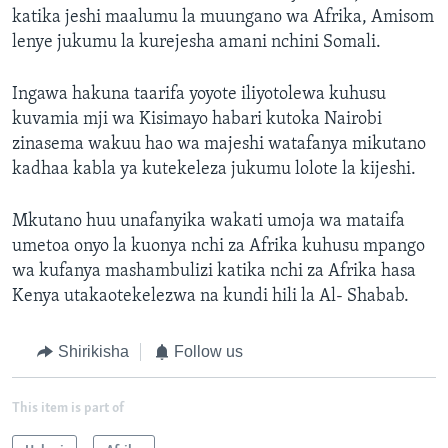
katika jeshi maalumu la muungano wa Afrika, Amisom
lenye jukumu la kurejesha amani nchini Somali.
Ingawa hakuna taarifa yoyote iliyotolewa kuhusu
kuvamia mji wa Kisimayo habari kutoka Nairobi
zinasema wakuu hao wa majeshi watafanya mikutano
kadhaa kabla ya kutekeleza jukumu lolote la kijeshi.
Mkutano huu unafanyika wakati umoja wa mataifa
umetoa onyo la kuonya nchi za Afrika kuhusu mpango
wa kufanya mashambulizi katika nchi za Afrika hasa
Kenya utakaotekelezwa na kundi hili la Al- Shabab.
Shirikisha
Follow us
This item is part of