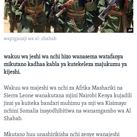
wapiganaji wa al- shabab
wakuu wa jeshi wa nchi hizo wanasema watafanya
mikutano kadhaa kabla ya kutekeleza majukumu ya
kijeshi.
Wakuu wa majeshi wa nchi za Afrika Mashariki na
Sierra Leone wanakutana mjini Nairobi Kenya kujadili
jinsi ya kuiteka bandari muhimu ya mji wa Kisimayo
nchini Somalia inayodhibitiwa na wanamgambo wa Al
Shabab.
Mkutano huu unashirikisha nchi zenye wanajeshi