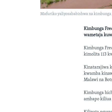
Mafuriko yaliyosababishwa na kimbunga J
Kimbunga Fre
wametaja kuwa
Kimbunga Fred
kimolita 113 k
Kinatarajiwa 
kwamba kinawe
Malawi na Bot
Kimbunga hich
ambapo kiliua