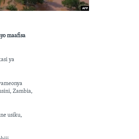
yo maafisa
asi ya
 wameonya
sini, Zambia,
ne usiku,