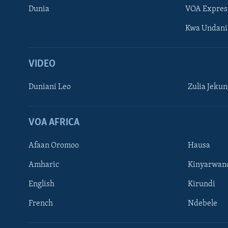
Dunia
VOA Expres
Kwa Undani
VIDEO
Duniani Leo
Zulia Jeku
VOA AFRICA
Afaan Oromoo
Hausa
Amharic
Kinyarwan
English
Kirundi
French
Ndebele
TUFUATE