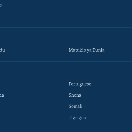
s
ndu
Matukio ya Dunia
Portuguese
da
Shona
Somali
Tigrigna