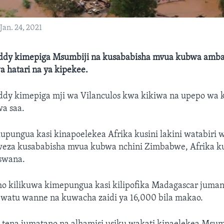
an. 24, 2021
ddy kimepiga Msumbiji na kusababisha mvua kubwa amba
 hatari na ya kipekee.
dy kimepiga mji wa Vilanculos kwa kikiwa na upepo wa k
wa saa.
kupungua kasi kinapoelekea Afrika kusini lakini watabiri
za kusababisha mvua kubwa nchini Zimbabwe, Afrika ku
swana.
o kilikuwa kimepungua kasi kilipofika Madagascar juman
 watu wanne na kuwacha zaidi ya 16,000 bila makao.