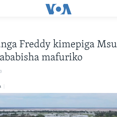
nga Freddy kimepiga Msu
ababisha mafuriko
23
a