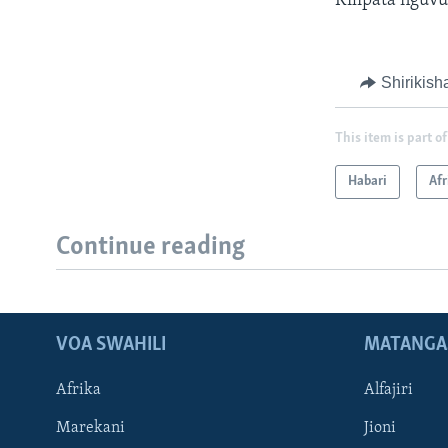
Kilipata nguvu
Shirikish
This item is part of
Habari
Afr
Continue reading
VOA SWAHILI
MATANGA
Afrika
Alfajiri
Marekani
Jioni