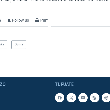
 tena jumatano na alhamisi usiku wakati kinaelekea Msum
a
Follow us
Print
ika
Dunia
ZO
TUFUATE