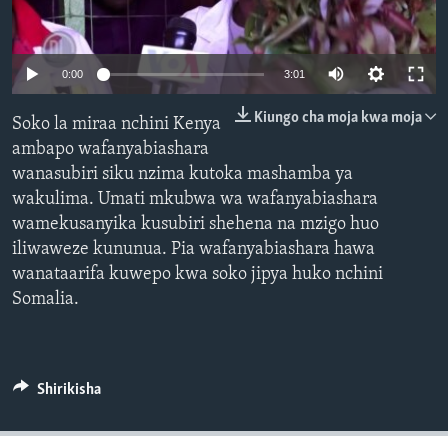
0:00
3:01
Kiungo cha moja kwa moja
Soko la miraa nchini Kenya
ambapo wafanyabiashara
wanasubiri siku nzima kutoka mashamba ya
wakulima. Umati mkubwa wa wafanyabiashara
wamekusanyika kusubiri shehena na mzigo huo
iliwaweze kununua. Pia wafanyabiashara hawa
wanataarifa kuwepo kwa soko jipya huko nchini
Somalia.
Shirikisha