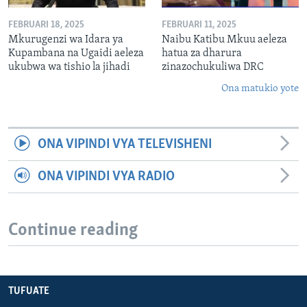
FEBRUARI 18, 2025
FEBRUARI 11, 2025
Mkurugenzi wa Idara ya
Naibu Katibu Mkuu aeleza
Kupambana na Ugaidi aeleza
hatua za dharura
ukubwa wa tishio la jihadi
zinazochukuliwa DRC
Ona matukio yote
ONA VIPINDI VYA TELEVISHENI
ONA VIPINDI VYA RADIO
Continue reading
TUFUATE