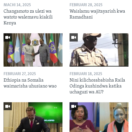
MACHI 14, 2025
FEBRUARI 28, 2025
Changamoto za ulezi wa
Waislamu wajitayarish kwa
watoto walemavu kiakili
Ramadhani
Kenya
FEBRUARI 27, 2025
FEBRUARI 18, 2025
Ethiopia na Somalia
Nini kilichosababisha Raila
waimarisha uhusiano wao
Odinga kushindwa katika
uchaguzi wa AU?