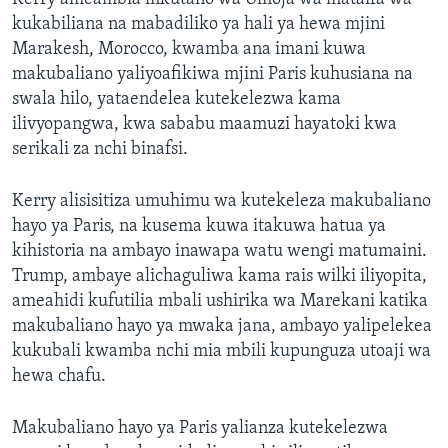
kukabiliana na mabadiliko ya hali ya hewa mjini
Marakesh, Morocco, kwamba ana imani kuwa
makubaliano yaliyoafikiwa mjini Paris kuhusiana na
swala hilo, yataendelea kutekelezwa kama
ilivyopangwa, kwa sababu maamuzi hayatoki kwa
serikali za nchi binafsi.
Kerry alisisitiza umuhimu wa kutekeleza makubaliano
hayo ya Paris, na kusema kuwa itakuwa hatua ya
kihistoria na ambayo inawapa watu wengi matumaini.
Trump, ambaye alichaguliwa kama rais wilki iliyopita,
ameahidi kufutilia mbali ushirika wa Marekani katika
makubaliano hayo ya mwaka jana, ambayo yalipelekea
kukubali kwamba nchi mia mbili kupunguza utoaji wa
hewa chafu.
Makubaliano hayo ya Paris yalianza kutekelezwa