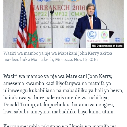
Waziri wa mambo ya nje wa Marekani John Kerry akitoa
maelezo huko Marrakech, Morocco, Nov. 16, 2016.
Waziri wa mambo ya nje wa Marekani John Kerry,
amesema kwamba kazi iliyofanywa na mataifa ya
ulimwengu kukabiliana na mabadiliko ya hali ya hewa,
haitakuwa ya bure pale rais mteule wa nchi hiyo,
Donald Trump, atakapochukua hatamu za uongozi,
kwa sababu ameyaita mabadiliko hayo kama utani.
Kerry ameambia mkutano wa Umoja wa mataifa wa