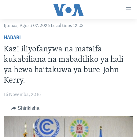
Upatikanaji
viungo
Nenda
Ijumaa, Agosti 07, 2026 Local time: 12:28
habari
HABARI
HABARI
kuu
VIDEO
KENYA
Nenda
Kazi iliyofanywa na mataifa
MATANGAZO YETU
katika
TANZANIA
DUNIANI LEO
kukabiliana na mabadiliko ya hali
urambazaji
JARIDA LA WIKIENDI
JAMHURI YA KIDEMOKRASIA YA KONGO
MAISHA NA AFYA
ALFAJIRI 0300 UTC
ya hewa haitakuwa ya bure-John
Nenda
MAHOJIANO MAALUM: HABARI POTOFU
RWANDA
ZULIA JEKUNDU
VOA EXPRESS 1330 UTC
katika
Kerry.
tafuta
UGANDA
JIONI 1630 UTC
TUFUATE
16 Novemba, 2016
BURUNDI
KWA UNDANI 1800 UTC
Shirikisha
AFRIKA
MAREKANI
Lugha
DUNIA