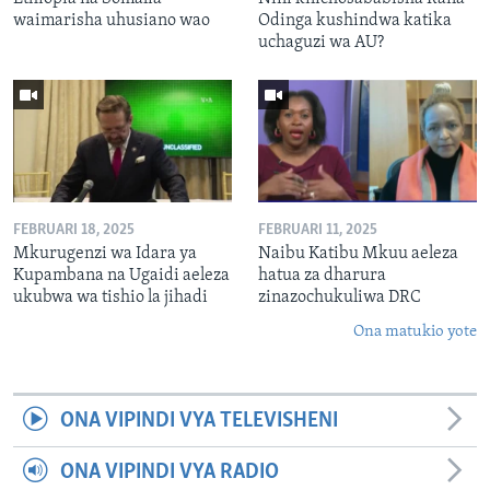
waimarisha uhusiano wao
Odinga kushindwa katika
uchaguzi wa AU?
FEBRUARI 18, 2025
FEBRUARI 11, 2025
Mkurugenzi wa Idara ya
Naibu Katibu Mkuu aeleza
Kupambana na Ugaidi aeleza
hatua za dharura
ukubwa wa tishio la jihadi
zinazochukuliwa DRC
Ona matukio yote
ONA VIPINDI VYA TELEVISHENI
ONA VIPINDI VYA RADIO