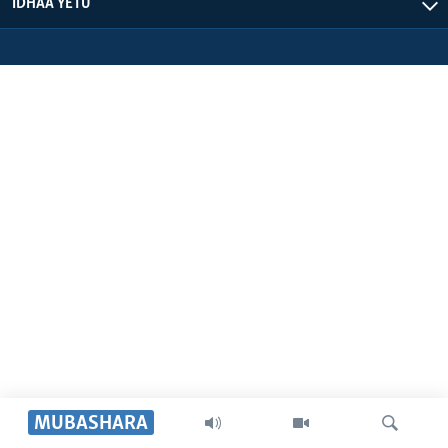
IDHAA YETU
MUBASHARA