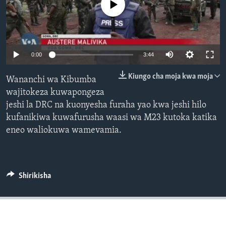
No media source currently available
0:00
3:44
Kiungo cha moja kwa moja
Wananchi wa Kibumba
wajitokeza kuwapongeza
jeshi la DRC na kuonyesha furaha yao kwa jeshi hilo
kufanikiwa kuwafurusha waasi wa M23 kutoka katika
eneo waliokuwa wamevamia.
Shirikisha