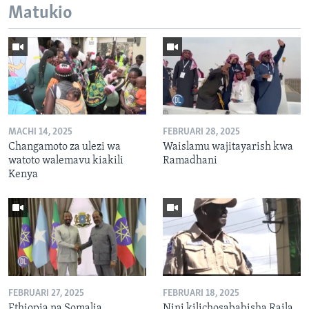
Matukio
MACHI 14, 2025
FEBRUARI 28, 2025
Changamoto za ulezi wa
Waislamu wajitayarish kwa
watoto walemavu kiakili
Ramadhani
Kenya
FEBRUARI 27, 2025
FEBRUARI 18, 2025
Ethiopia na Somalia
Nini kilichosababisha Raila