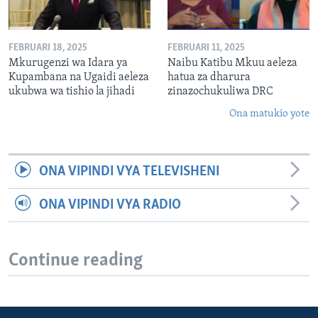
FEBRUARI 18, 2025
FEBRUARI 11, 2025
Mkurugenzi wa Idara ya
Naibu Katibu Mkuu aeleza
Kupambana na Ugaidi aeleza
hatua za dharura
ukubwa wa tishio la jihadi
zinazochukuliwa DRC
Ona matukio yote
ONA VIPINDI VYA TELEVISHENI
ONA VIPINDI VYA RADIO
Continue reading