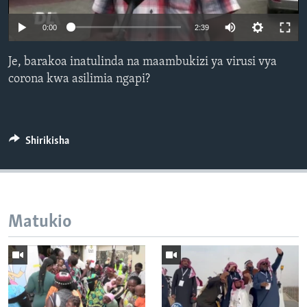
0:00
2:39
Je, barakoa inatulinda na maambukizi ya virusi vya
corona kwa asilimia ngapi?
Shirikisha
Matukio