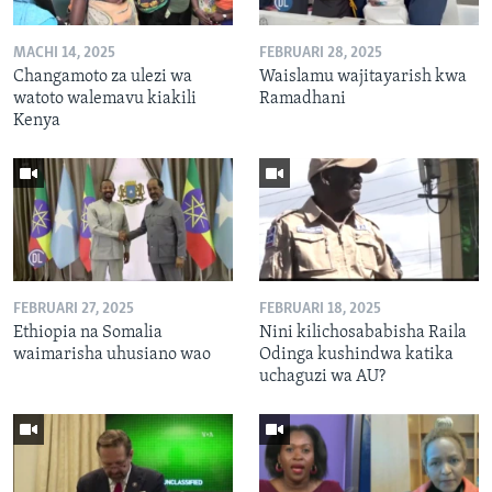
MACHI 14, 2025
FEBRUARI 28, 2025
Changamoto za ulezi wa
Waislamu wajitayarish kwa
watoto walemavu kiakili
Ramadhani
Kenya
FEBRUARI 27, 2025
FEBRUARI 18, 2025
Ethiopia na Somalia
Nini kilichosababisha Raila
waimarisha uhusiano wao
Odinga kushindwa katika
uchaguzi wa AU?