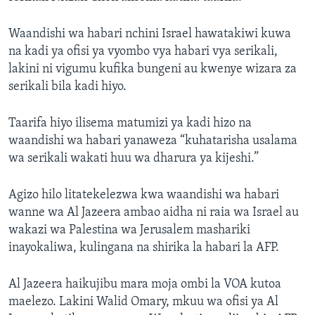
Waandishi wa habari nchini Israel hawatakiwi kuwa
na kadi ya ofisi ya vyombo vya habari vya serikali,
lakini ni vigumu kufika bungeni au kwenye wizara za
serikali bila kadi hiyo.
Taarifa hiyo ilisema matumizi ya kadi hizo na
waandishi wa habari yanaweza “kuhatarisha usalama
wa serikali wakati huu wa dharura ya kijeshi.”
Agizo hilo litatekelezwa kwa waandishi wa habari
wanne wa Al Jazeera ambao aidha ni raia wa Israel au
wakazi wa Palestina wa Jerusalem mashariki
inayokaliwa, kulingana na shirika la habari la AFP.
Al Jazeera haikujibu mara moja ombi la VOA kutoa
maelezo. Lakini Walid Omary, mkuu wa ofisi ya Al