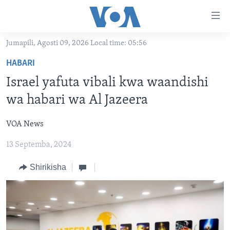
Upatikanaji
viungo
Nenda
Jumapili, Agosti 09, 2026 Local time: 05:56
habari
HABARI
HABARI
kuu
VIDEO
KENYA
Nenda
Israel yafuta vibali kwa waandishi
MATANGAZO YETU
katika
TANZANIA
DUNIANI LEO
wa habari wa Al Jazeera
urambazaji
JARIDA LA WIKIENDI
JAMHURI YA KIDEMOKRASIA YA KONGO
MAISHA NA AFYA
ALFAJIRI 0300 UTC
Nenda
VOA News
MAHOJIANO MAALUM: HABARI POTOFU
RWANDA
ZULIA JEKUNDU
VOA EXPRESS 1330 UTC
katika
tafuta
13 Septemba, 2024
UGANDA
JIONI 1630 UTC
TUFUATE
BURUNDI
KWA UNDANI 1800 UTC
Shirikisha
AFRIKA
MAREKANI
Lugha
DUNIA