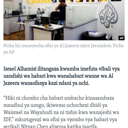
Picha hii inaonyesha ofisi ya Al Jazeera mjini Jerusalem. Picha
ya AP
Israel Alhamisi ilitangaza kwamba imefuta vibali vya
uandishi wa habari kwa wanahabari wanne wa Al
Jazeera wanaofanya kazi ndani ya nchi.
“Hiki ni chombo cha habari ambacho kinasambaza
maudhui ya uongo, ikiwemo uchochezi dhidi ya
Waisrael na Wayahudi na ni tishio kwa wanajeshi wa
IDF,” mkurugenzi wa ofisi ya vyombo vya habari vya
serikali Nitzan Chen alisema katika taarifa.