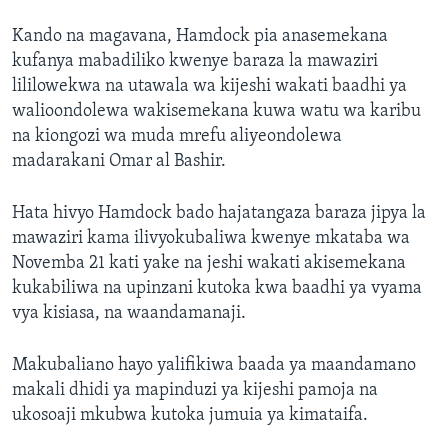
Kando na magavana, Hamdock pia anasemekana
kufanya mabadiliko kwenye baraza la mawaziri
lililowekwa na utawala wa kijeshi wakati baadhi ya
walioondolewa wakisemekana kuwa watu wa karibu
na kiongozi wa muda mrefu aliyeondolewa
madarakani Omar al Bashir.
Hata hivyo Hamdock bado hajatangaza baraza jipya la
mawaziri kama ilivyokubaliwa kwenye mkataba wa
Novemba 21 kati yake na jeshi wakati akisemekana
kukabiliwa na upinzani kutoka kwa baadhi ya vyama
vya kisiasa, na waandamanaji.
Makubaliano hayo yalifikiwa baada ya maandamano
makali dhidi ya mapinduzi ya kijeshi pamoja na
ukosoaji mkubwa kutoka jumuia ya kimataifa.