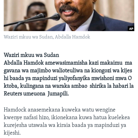
Waziri mkuu wa Sudan, Abdalla Hamdok
Waziri mkuu wa Sudan
Abdalla Hamdok amewasimamisha kazi makaimu ma
gavana wa majimbo walioteuliwa na kiongozi wa kijes
hi baada ya mapinduzi yaliyofanyika mwishoni mwa O
ktoba, kulingana na waraka ambao shirika la habari la
Reuters umeuona Jumapili.
Hamdock anasemekana kuweka watu wengine
kwenye nafasi hizo, ikionekana kuwa hatua kuelekea
kurejesha utawala wa kiraia baada ya mapinduzi ya
kijeshi.