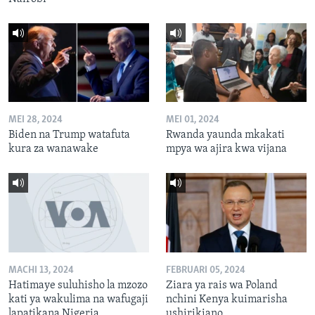
MEI 28, 2024
MEI 01, 2024
Biden na Trump watafuta
Rwanda yaunda mkakati
kura za wanawake
mpya wa ajira kwa vijana
MACHI 13, 2024
FEBRUARI 05, 2024
Hatimaye suluhisho la mzozo
Ziara ya rais wa Poland
kati ya wakulima na wafugaji
nchini Kenya kuimarisha
lapatikana Nigeria
ushirikiano