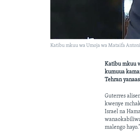
Katibu mkuu wa Umoja wa Mataifa Antoni
Katibu mkuu w
kumuua kamand
Tehran yanaash
Guterres alise
kwenye mchakat
Israel na Ham
wanaokabiliwa
malengo hayo.