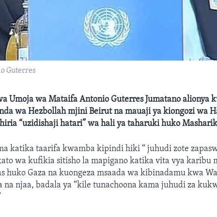
o Guterres
a Umoja wa Mataifa Antonio Guterres Jumatano alionya 
a wa Hezbollah mjini Beirut na mauaji ya kiongozi wa H
iria “uzidishaji hatari” wa hali ya taharuki huko Mashariki
ma katika taarifa kwamba kipindi hiki “ juhudi zote zapasw
o wa kufikia sitisho la mapigano katika vita vya karibu m
as huko Gaza na kuongeza msaada wa kibinadamu kwa Wa
 na njaa, badala ya “kile tunachoona kama juhudi za ku
”