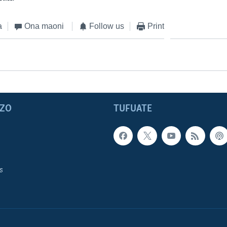
a
Ona maoni
Follow us
Print
ZO
TUFUATE
s