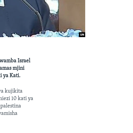
kwamba Israel
amas mjini
 ya Kati.
a kujikita
iezi 10 kati ya
palestina
kwamisha