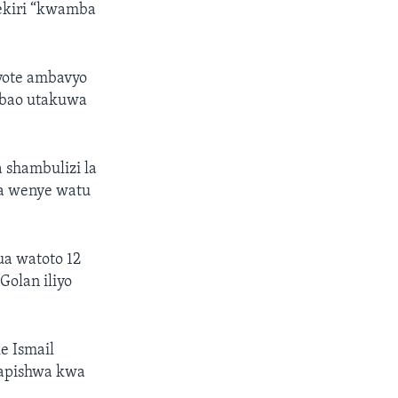
mekiri “kwamba
vyote ambavyo
ambao utakuwa
 shambulizi la
aa wenye watu
ua watoto 12
olan iliyo
e Ismail
uapishwa kwa