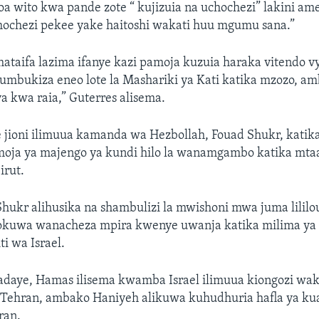
a wito kwa pande zote “ kujizuia na uchochezi” lakini a
chochezi pekee yake haitoshi wakati huu mgumu sana.”
ataifa lazima ifanye kazi pamoja kuzuia haraka vitendo 
tumbukiza eneo lote la Mashariki ya Kati katika mzozo, 
a kwa raia,” Guterres alisema.
 jioni ilimuua kamanda wa Hezbollah, Fouad Shukr, katika
oja ya majengo ya kundi hilo la wanamgambo katika mt
irut.
 Shukr alihusika na shambulizi la mwishoni mwa juma lililo
iokuwa wanacheza mpira kwenye uwanja katika milima ya G
ti wa Israel.
adaye, Hamas ilisema kwamba Israel ilimuua kiongozi wak
 Tehran, ambako Haniyeh alikuwa kuhudhuria hafla ya k
ran.