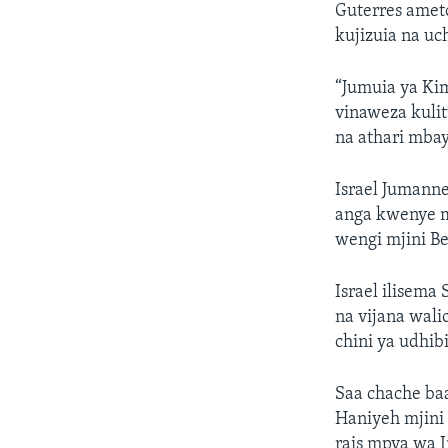
Guterres ameto
kujizuia na u
“Jumuia ya Kim
vinaweza kuli
na athari mbay
Israel Jumanne
anga kwenye m
wengi mjini Be
Israel ilisema
na vijana wal
chini ya udhibi
Saa chache ba
Haniyeh mjini
rais mpya wa I