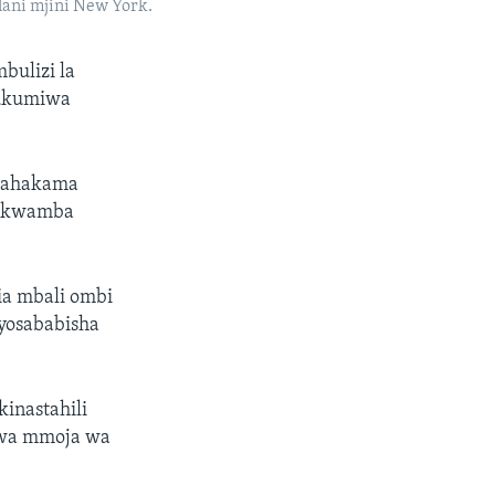
ani mjini New York.
bulizi la
hukumiwa
 mahakama
a kwamba
ia mbali ombi
iyosababisha
inastahili
kuwa mmoja wa