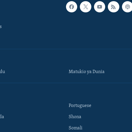
s
ndu
Matukio ya Dunia
Portuguese
da
Shona
Somali