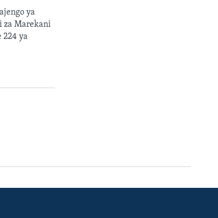
majengo ya
i za Marekani
e 224 ya