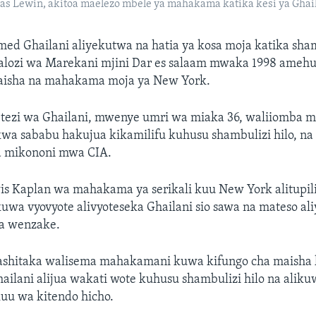
s Lewin, akitoa maelezo mbele ya mahakama katika kesi ya Ghail
d Ghailani aliyekutwa na hatia ya kosa moja katika sham
lozi wa Marekani mjini Dar es salaam mwaka 1998 ame
aisha na mahakama moja ya New York.
tezi wa Ghailani, mwenye umri wa miaka 36, waliiomba
a sababu hakujua kikamilifu kuhusu shambulizi hilo, n
a mikononi mwa CIA.
wis Kaplan wa mahakama ya serikali kuu New York alitupil
kuwa vyovyote alivyoteseka Ghailani sio sawa na mateso al
a wenzake.
hitaka walisema mahakamani kuwa kifungo cha maisha k
ailani alijua wakati wote kuhusu shambulizi hilo na ali
uu wa kitendo hicho.