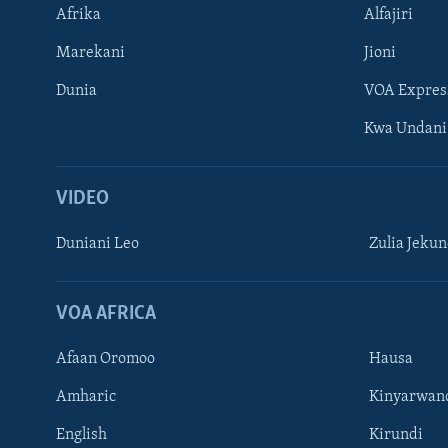
Afrika
Alfajiri
Marekani
Jioni
Dunia
VOA Expres
Kwa Undani
VIDEO
Duniani Leo
Zulia Jeku
VOA AFRICA
Afaan Oromoo
Hausa
Amharic
Kinyarwan
English
Kirundi