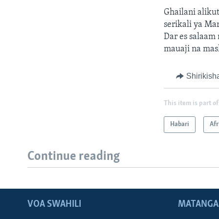
Ghailani aliku
serikali ya Ma
Dar es salaam 
mauaji na mas
Shirikish
This item is part of
Habari
Afr
Continue reading
VOA SWAHILI
MATANGA