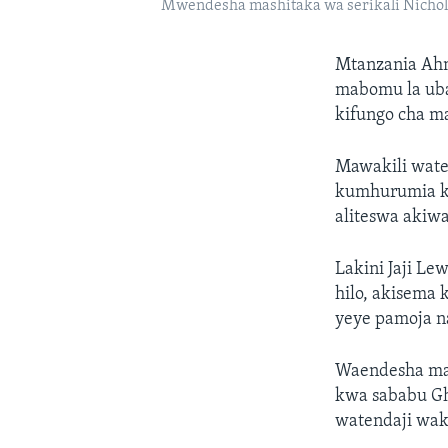
Mwendesha mashitaka wa serikali Nichola
Mtanzania Ahme
mabomu la uba
kifungo cha m
Mawakili wate
kumhurumia kw
aliteswa akiw
Lakini Jaji Le
hilo, akisema 
yeye pamoja n
Waendesha mas
kwa sababu Gh
watendaji wak