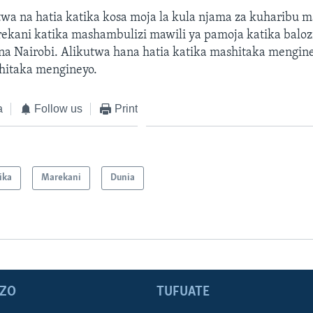
twa na hatia katika kosa moja la kula njama za kuharibu 
rekani katika mashambulizi mawili ya pamoja katika baloz
na Nairobi. Alikutwa hana hatia katika mashitaka mengin
hitaka mengineyo.
a
Follow us
Print
ika
Marekani
Dunia
ZO
TUFUATE