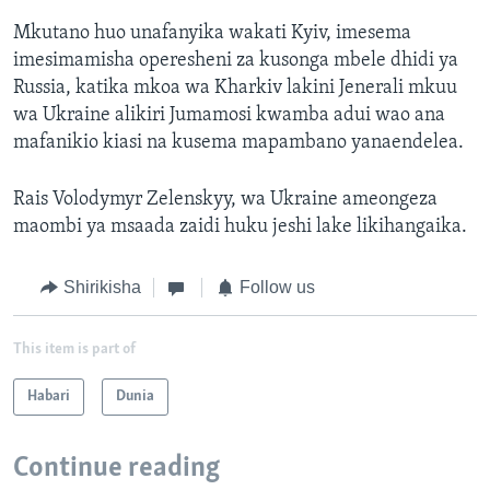
Mkutano huo unafanyika wakati Kyiv, imesema
imesimamisha operesheni za kusonga mbele dhidi ya
Russia, katika mkoa wa Kharkiv lakini Jenerali mkuu
wa Ukraine alikiri Jumamosi kwamba adui wao ana
mafanikio kiasi na kusema mapambano yanaendelea.
Rais Volodymyr Zelenskyy, wa Ukraine ameongeza
maombi ya msaada zaidi huku jeshi lake likihangaika.
Shirikisha
Follow us
This item is part of
Habari
Dunia
Continue reading