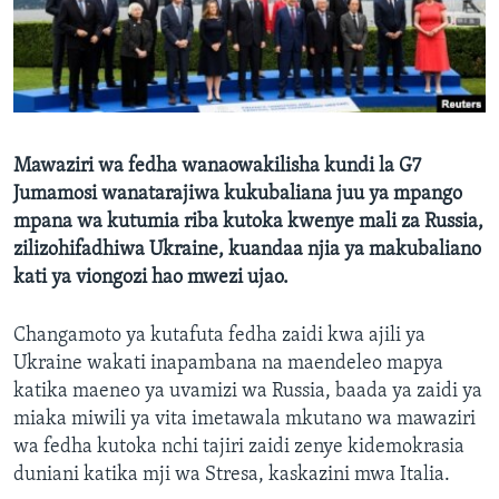
Mawaziri wa fedha wanaowakilisha kundi la G7
Jumamosi wanatarajiwa kukubaliana juu ya mpango
mpana wa kutumia riba kutoka kwenye mali za Russia,
zilizohifadhiwa Ukraine, kuandaa njia ya makubaliano
kati ya viongozi hao mwezi ujao.
Changamoto ya kutafuta fedha zaidi kwa ajili ya
Ukraine wakati inapambana na maendeleo mapya
katika maeneo ya uvamizi wa Russia, baada ya zaidi ya
miaka miwili ya vita imetawala mkutano wa mawaziri
wa fedha kutoka nchi tajiri zaidi zenye kidemokrasia
duniani katika mji wa Stresa, kaskazini mwa Italia.