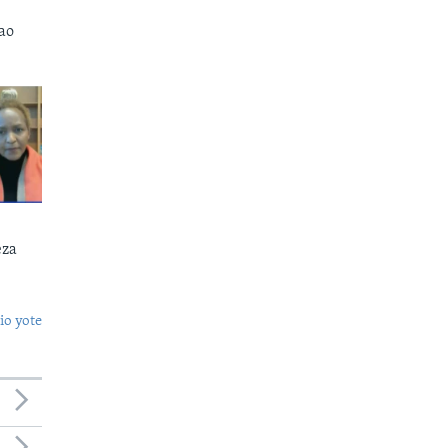
ao
eza
o yote