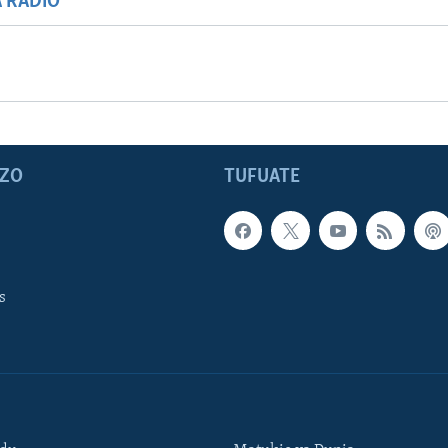
A RADIO
ZO
TUFUATE
s