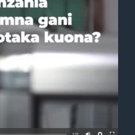
able
3:31