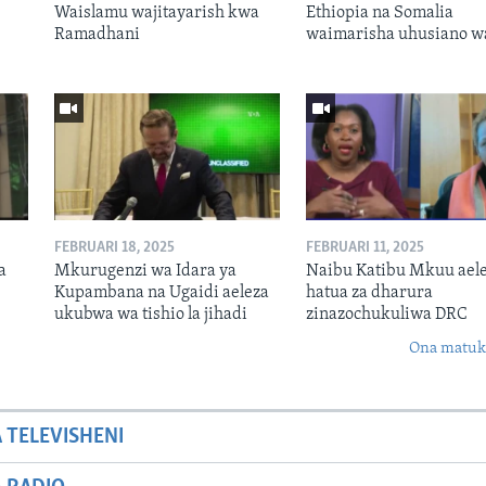
Waislamu wajitayarish kwa
Ethiopia na Somalia
Ramadhani
waimarisha uhusiano w
FEBRUARI 18, 2025
FEBRUARI 11, 2025
a
Mkurugenzi wa Idara ya
Naibu Katibu Mkuu ael
Kupambana na Ugaidi aeleza
hatua za dharura
ukubwa wa tishio la jihadi
zinazochukuliwa DRC
Ona matuki
A TELEVISHENI