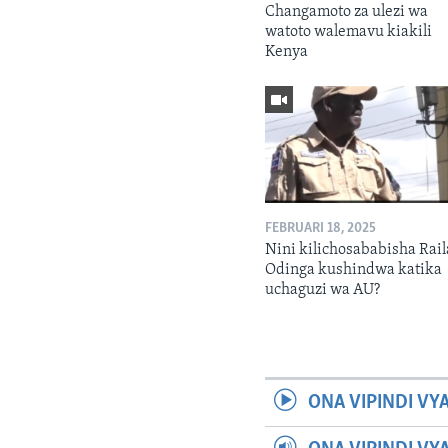
Changamoto za ulezi wa
watoto walemavu kiakili
Kenya
FEBRUARI 18, 2025
Nini kilichosababisha Rail
Odinga kushindwa katika
uchaguzi wa AU?
ONA VIPINDI VY