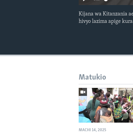
Kijana wa Kitanzania 
hivyo lazima apige kura
Matukio
MACHI 14, 2025