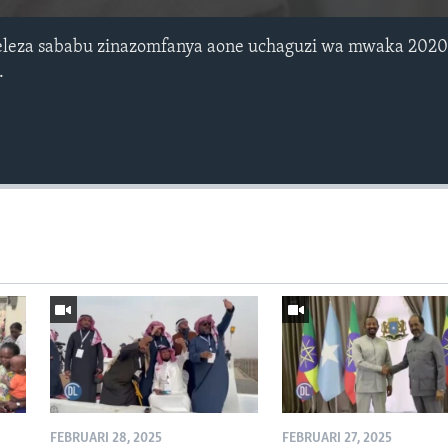
aeleza sababu zinazomfanya aone uchaguzi wa mwaka 202
.
FEBRUARI 28, 2025
FEBRUARI 27, 2025