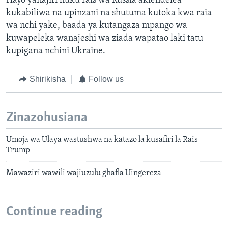
Hayo yanajiri huku rais wa Russia akiendelea
kukabiliwa na upinzani na shutuma kutoka kwa raia
wa nchi yake, baada ya kutangaza mpango wa
kuwapeleka wanajeshi wa ziada wapatao laki tatu
kupigana nchini Ukraine.
Shirikisha
Follow us
Zinazohusiana
Umoja wa Ulaya wastushwa na katazo la kusafiri la Rais
Trump
Mawaziri wawili wajiuzulu ghafla Uingereza
Continue reading