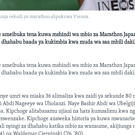
vunja rekodi ya marathon alipokuwa Vienna.
e ameibuka tena kuwa mshindi wa mbio za Marathon Japa
a dhahabu baada ya kukimbia kwa muda wa saa mbili daki
e ameibuka tena kuwa mshindi wa mbio za Marathon Japa
a dhahabu baada ya kukimbia kwa muda wa saa mbili daki
ye umri wa miaka 36 alimaliza kwa zaidi ya sekunde 80 
i Abdi Nageeye wa Uholanzi. Naye Bashir Abdi wa Ubelgiji
ba. Kipchoge alitabasamu njiani na hata kumsalimu kwa n
wenzake. Kipchoge anaweka historia ya kuwa mwanaria
li nyingi za dhahabu katika mbio za wanaume, akijiunga
64) na Waldemar Cierpinski ('76, '80).