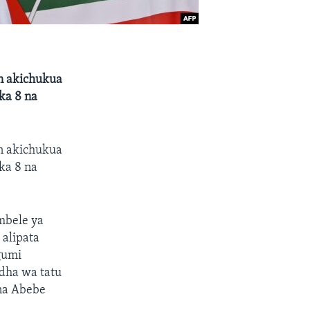
n akichukua
ka 8 na
n akichukua
ka 8 na
mbele ya
 alipata
gumi
dha wa tatu
 na Abebe