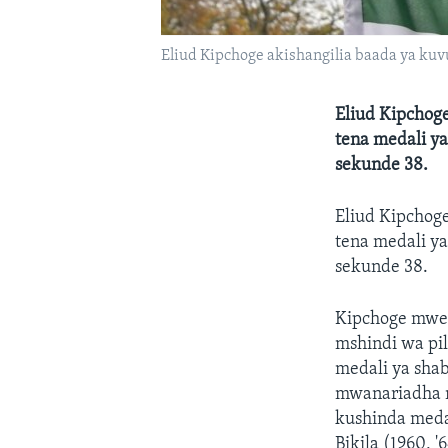
Eliud Kipchoge akishangilia baada ya ku
Eliud Kipchog
tena medali y
sekunde 38.
Eliud Kipchog
tena medali y
sekunde 38.
Kipchoge mwen
mshindi wa pil
medali ya sha
mwanariadha m
kushinda meda
Bikila (1960, '