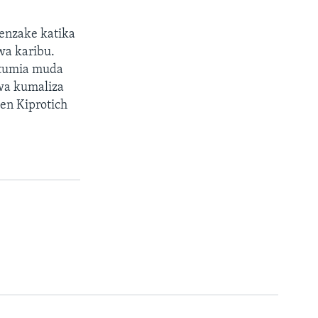
enzake katika
wa karibu.
itumia muda
wa kumaliza
en Kiprotich