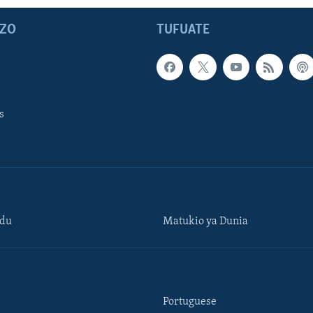
ZO
TUFUATE
s
ndu
Matukio ya Dunia
Portuguese