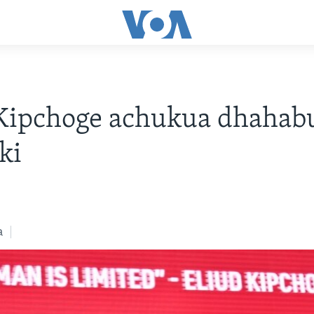
Kipchoge achukua dhahab
ki
a