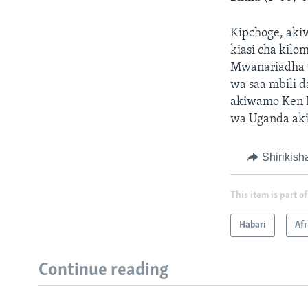
Kipchoge, aki
kiasi cha kil
Mwanariadha w
wa saa mbili 
akiwamo Ken K
wa Uganda aki
Shirikish
This item is part of
Habari
Afr
Continue reading