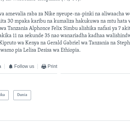
wa amevalia raba za Nike nyeupe-na-pinki na aliwaacha w
omita 30 mpaka karibu na kumaliza hakukuwa na mtu hata 
a Tanzania Alphonce Felix Simbu alishika nafasi ya 7 ak
dakika 11 na sekunde 35 nao wanariadha kadhaa walishind
ipruto wa Kenya na Gerald Gabriel wa Tanzania na Steph
wamo pia Lelisa Desisa wa Ethiopia.
a
Follow us
Print
ika
Dunia