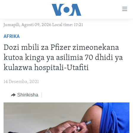
Upatikanaji
viungo
Nenda
Jumapili, Agosti 09, 2026 Local time: 17:21
habari
HABARI
AFRIKA
kuu
VIDEO
KENYA
Nenda
Dozi mbili za Pfizer zimeonekana
MATANGAZO YETU
katika
TANZANIA
DUNIANI LEO
kutoa kinga ya asilimia 70 dhidi ya
urambazaji
JARIDA LA WIKIENDI
JAMHURI YA KIDEMOKRASIA YA KONGO
MAISHA NA AFYA
ALFAJIRI 0300 UTC
kulazwa hospitali-Utafiti
Nenda
MAHOJIANO MAALUM: HABARI POTOFU
RWANDA
ZULIA JEKUNDU
VOA EXPRESS 1330 UTC
katika
14 Desemba, 2021
tafuta
UGANDA
JIONI 1630 UTC
TUFUATE
Shirikisha
BURUNDI
KWA UNDANI 1800 UTC
AFRIKA
MAREKANI
Lugha
DUNIA