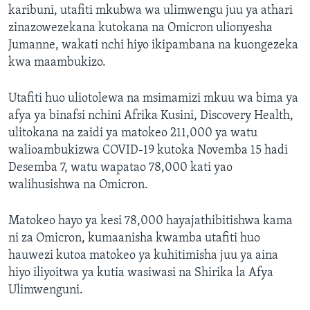
karibuni, utafiti mkubwa wa ulimwengu juu ya athari
zinazowezekana kutokana na Omicron ulionyesha
Jumanne, wakati nchi hiyo ikipambana na kuongezeka
kwa maambukizo.
Utafiti huo uliotolewa na msimamizi mkuu wa bima ya
afya ya binafsi nchini Afrika Kusini, Discovery Health,
ulitokana na zaidi ya matokeo 211,000 ya watu
walioambukizwa COVID-19 kutoka Novemba 15 hadi
Desemba 7, watu wapatao 78,000 kati yao
walihusishwa na Omicron.
Matokeo hayo ya kesi 78,000 hayajathibitishwa kama
ni za Omicron, kumaanisha kwamba utafiti huo
hauwezi kutoa matokeo ya kuhitimisha juu ya aina
hiyo iliyoitwa ya kutia wasiwasi na Shirika la Afya
Ulimwenguni.