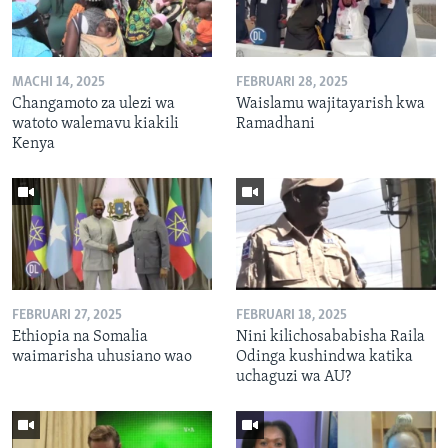
MACHI 14, 2025
FEBRUARI 28, 2025
Changamoto za ulezi wa
Waislamu wajitayarish kwa
watoto walemavu kiakili
Ramadhani
Kenya
FEBRUARI 27, 2025
FEBRUARI 18, 2025
Ethiopia na Somalia
Nini kilichosababisha Raila
waimarisha uhusiano wao
Odinga kushindwa katika
uchaguzi wa AU?