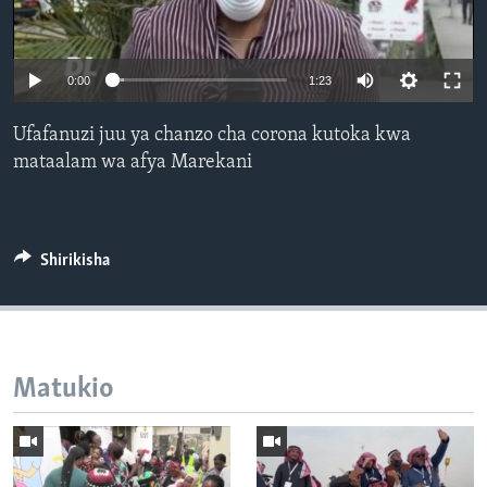
0:00
1:23
Ufafanuzi juu ya chanzo cha corona kutoka kwa
mataalam wa afya Marekani
Shirikisha
Matukio