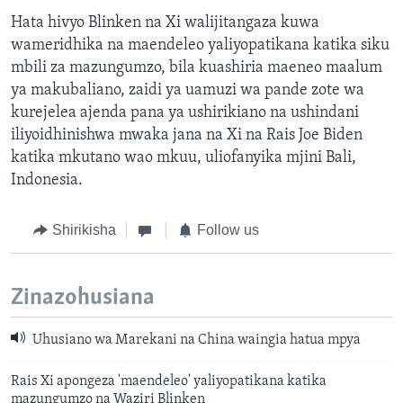
Hata hivyo Blinken na Xi walijitangaza kuwa
wameridhika na maendeleo yaliyopatikana katika siku
mbili za mazungumzo, bila kuashiria maeneo maalum
ya makubaliano, zaidi ya uamuzi wa pande zote wa
kurejelea ajenda pana ya ushirikiano na ushindani
iliyoidhinishwa mwaka jana na Xi na Rais Joe Biden
katika mkutano wao mkuu, uliofanyika mjini Bali,
Indonesia.
Shirikisha
Follow us
Zinazohusiana
Uhusiano wa Marekani na China waingia hatua mpya
Rais Xi apongeza 'maendeleo' yaliyopatikana katika
mazungumzo na Waziri Blinken