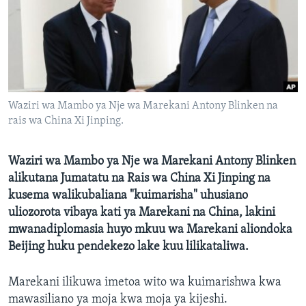
Waziri wa Mambo ya Nje wa Marekani Antony Blinken na
rais wa China Xi Jinping.
Waziri wa Mambo ya Nje wa Marekani Antony Blinken
alikutana Jumatatu na Rais wa China Xi Jinping na
kusema walikubaliana "kuimarisha" uhusiano
uliozorota vibaya kati ya Marekani na China, lakini
mwanadiplomasia huyo mkuu wa Marekani aliondoka
Beijing huku pendekezo lake kuu lilikataliwa.
Marekani ilikuwa imetoa wito wa kuimarishwa kwa
mawasiliano ya moja kwa moja ya kijeshi.