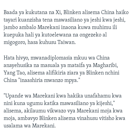
Baada ya kukutana na Xi, Blinken alisema China haiko
tayari kuanzisha tena mawasiliano ya jeshi kwa jeshi,
jambo ambalo Marekani inaona kuwa muhimu ili
kuepuka hali ya kutoelewana na ongezeko al
migogoro, hasa kuhusu Taiwan.
Hata hivyo, mwanadiplomasia mkuu wa China
anayehusika na masuala ya mataifa ya Magharibi,
Yang Tao, alisema alifikiria ziara ya Blinken nchini
China "inaashiria mwanzo mpya."
"Upande wa Marekani kwa hakika unafahamu kwa
nini kuna ugumu katika mawasiliano ya kijeshi,"
alisema, akilaumu vikwazo vya Marekani moja kwa
moja, ambavyo Blinken alisema vinahusu vitisho kwa
usalama wa Marekani.