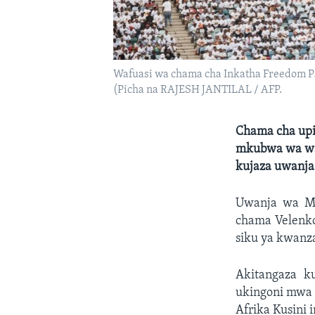
Wafuasi wa chama cha Inkatha Freedom Pa
(Picha na RAJESH JANTILAL / AFP.
Chama cha upin
mkubwa wa waf
kujaza uwanja
Uwanja wa Mo
chama Velenkos
siku ya kwanz
Akitangaza k
ukingoni mwa 
Afrika Kusini 