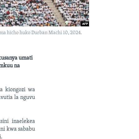
ma hicho huko Durban Machi 10, 2024.
ikusanya umati
 mkuu na
a kiongozi wa
uvutia la nguvu
ini inaelekea
ini kwa sababu
i.