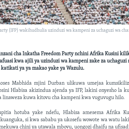
rty (IFP) wakihudhulia uzinduzi wa kampeni za uchaguzi wa cha
zani cha Inkatha Freedom Party nchini Afrika Kusini kil
uasi kwa ajili ya uzinduzi wa kampeni zake za uchaguzi
 katikati ya ya makao yake ya Wazulu.
ses Mabhida mjini Durban ulikuwa umejaa kumsikiliz
ini Hlabisa akizindua ajenda ya IFP, lakini onyesho la k
a linaweza kuwa kitovu cha kampeni kwa vuguvugu hilo.
upitia hotuba yake ndefu, Hlabisa amesema Afrika Kus
kuanguka, si kwa sababu ya ukosefu wowote wa watu lak
imekuwa chini ya utawala mbovu, uongozi dhaifu na ufisad