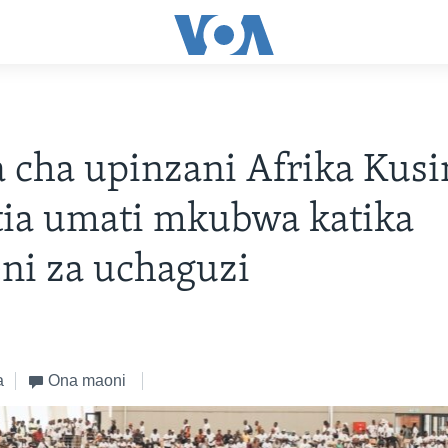
cha upinzani Afrika Kusi
tia umati mkubwa katika
ni za uchaguzi
a
Ona maoni