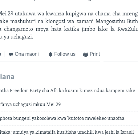
ei 29 utakuwa wa kwanza kupigwa na chama cha mrengo
ake mashuhuri na kiongozi wa zamani Mangosuthu Buthu
na changamoto mpya hata katika jimbo lake la KwaZulu
 ya uchaguzi.
a
Ona maoni
Follow us
Print
iana
atha Freedom Party cha Afrika kusini kimezindua kampeni zake
ufanya uchaguzi mkuu Mei 29
phosa bungeni yakosolewa kwa 'kutotoa mwelekeo unaofaa
itaka jumuiya ya kimataifa kusitisha ufadhili kwa jeshi la Israeli