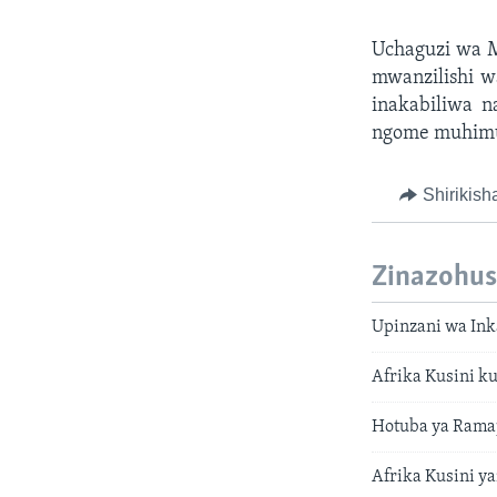
Uchaguzi wa M
mwanzilishi w
inakabiliwa 
ngome muhimu
Shirikish
Zinazohus
Upinzani wa Ink
Afrika Kusini k
Hotuba ya Rama
Afrika Kusini ya