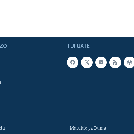
ZO
TUFUATE
s
ndu
Matukio ya Dunia