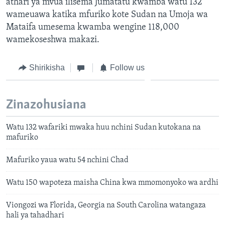
athari ya mvua ilisema Jumatatu kwamba watu 132
wameuawa katika mfuriko kote Sudan na Umoja wa
Mataifa umesema kwamba wengine 118,000
wamekoseshwa makazi.
Shirikisha
Follow us
Zinazohusiana
Watu 132 wafariki mwaka huu nchini Sudan kutokana na
mafuriko
Mafuriko yaua watu 54 nchini Chad
Watu 150 wapoteza maisha China kwa mmomonyoko wa ardhi
Viongozi wa Florida, Georgia na South Carolina watangaza
hali ya tahadhari