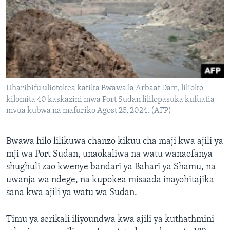
Uharibifu uliotokea katika Bwawa la Arbaat Dam, lilioko
kilomita 40 kaskazini mwa Port Sudan lililopasuka kufuatia
mvua kubwa na mafuriko Agost 25, 2024. (AFP)
Bwawa hilo lilikuwa chanzo kikuu cha maji kwa ajili ya
mji wa Port Sudan, unaokaliwa na watu wanaofanya
shughuli zao kwenye bandari ya Bahari ya Shamu, na
uwanja wa ndege, na kupokea misaada inayohitajika
sana kwa ajili ya watu wa Sudan.
Timu ya serikali iliyoundwa kwa ajili ya kuthathmini