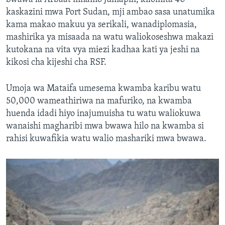
kaskazini mwa Port Sudan, mji ambao sasa unatumika
kama makao makuu ya serikali, wanadiplomasia,
mashirika ya misaada na watu waliokoseshwa makazi
kutokana na vita vya miezi kadhaa kati ya jeshi na
kikosi cha kijeshi cha RSF.
Umoja wa Mataifa umesema kwamba karibu watu
50,000 wameathiriwa na mafuriko, na kwamba
huenda idadi hiyo inajumuisha tu watu waliokuwa
wanaishi magharibi mwa bwawa hilo na kwamba si
rahisi kuwafikia watu walio mashariki mwa bwawa.