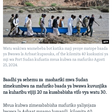
Watu wakiwa wamebeba bot katika maji yenye matope baada
ya Bwawa la Arbaat kupasuka, of the kilomita 40 kaskazini ya
mji wa Port Sudan kufuatia mvua kubwa na mafuriko Agosti
25, 2024.
Baadhi ya sehemu za mashariki mwa Sudan
zimekumbwa na mafuriko baada ya bwawa kuvunjika
na kuharibu vijiji 20 na kusababisha vifo vya watu 30.
Mvua kubwa zimesababisha mafuriko yaliyojaza
bwawa la Arbaat mnamo Jumapili, kilomita 40