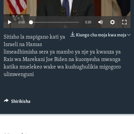
0:00
3:20
Kiungo cha moja kwa moja
Sitisho la mapigano kati ya
Israeli na Hamas
limeadhimisha sera ya mambo ya nje ya kwanza ya
Rais wa Marekani Joe Biden na kuonyesha mwanga
katika muelekeo wake wa kushughulikia migogoro
ulimwenguni
Shirikisha