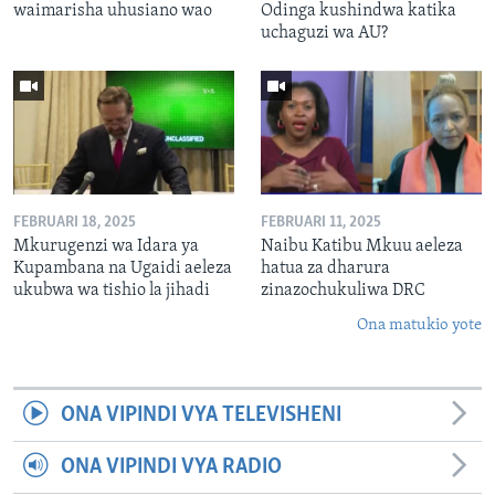
waimarisha uhusiano wao
Odinga kushindwa katika
uchaguzi wa AU?
FEBRUARI 18, 2025
FEBRUARI 11, 2025
Mkurugenzi wa Idara ya
Naibu Katibu Mkuu aeleza
Kupambana na Ugaidi aeleza
hatua za dharura
ukubwa wa tishio la jihadi
zinazochukuliwa DRC
Ona matukio yote
ONA VIPINDI VYA TELEVISHENI
ONA VIPINDI VYA RADIO