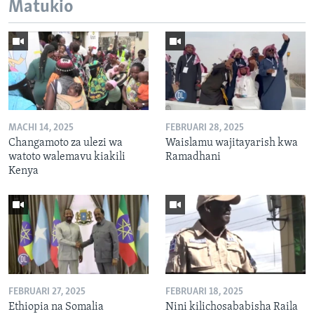
Matukio
MACHI 14, 2025
FEBRUARI 28, 2025
Changamoto za ulezi wa
Waislamu wajitayarish kwa
watoto walemavu kiakili
Ramadhani
Kenya
FEBRUARI 27, 2025
FEBRUARI 18, 2025
Ethiopia na Somalia
Nini kilichosababisha Raila