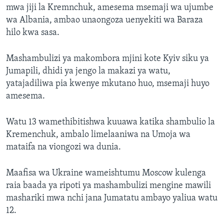
mwa jiji la Kremnchuk, amesema msemaji wa ujumbe
wa Albania, ambao unaongoza uenyekiti wa Baraza
hilo kwa sasa.
Mashambulizi ya makombora mjini kote Kyiv siku ya
Jumapili, dhidi ya jengo la makazi ya watu,
yatajadiliwa pia kwenye mkutano huo, msemaji huyo
amesema.
Watu 13 wamethibitishwa kuuawa katika shambulio la
Kremenchuk, ambalo limelaaniwa na Umoja wa
mataifa na viongozi wa dunia.
Maafisa wa Ukraine wameishtumu Moscow kulenga
raia baada ya ripoti ya mashambulizi mengine mawili
mashariki mwa nchi jana Jumatatu ambayo yaliua watu
12.