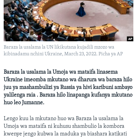
Baraza la usalama la UN likikutana kujadili mzozo wa
kibinadamu nchini Ukraine, March 23, 2022. Picha ya AP
Baraza la usalama la Umoja wa mataifa linasema
Ukraine imeomba mkutano wa dharura wa baraza hilo
juu ya mashambulizi ya Russia ya hivi karibuni ambayo
yalilenga raia . Baraza hilo linapanga kufanya mkutano
huo leo Jumanne.
Lengo kuu la mkutano huo wa Baraza la usalama la
Umoja wa mataifa ni kuhusu shambulio la kombora
kwenye jengo kubwa la maduka ya biashara katikati