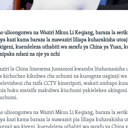
 ulioongozwa na Waziri Mkuu Li Keqiang, baraza la serika
ya kazi kama baraza la mawaziri liliapa kuharakisha utoaj
igeni, kuendeleza uthabiti wa sarafu ya China ya Yuan, k
 mipaka ndani na nje ya nchi
aziri la China limesema Jumamosi kwamba litahamasisha u
 kichocheo kikubwa cha uchumi na kuongeza uagizaji wa
 televisheni cha taifa CCTV kimeripoti, wakati ambapo ku
unia huku mataifa makubwa kiuchumi yakielekea ukingoni
 uchumi.
 ulioongozwa na Waziri Mkuu Li Keqiang, baraza la serika
ya kazi kama baraza la mawaziri pia liliapa kuharakisha u
ezaji wa kigeni, kuendeleza uthabiti wa sarafu ya China 