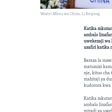
Waziri Mkuu wa China, Li Keqiang
Katika mkutano
ambalo linafan
uwekezaji wa k
usafiri katika
Baraza la maw
matumizi kama
nje, kituo cha
mahitaji ya d
kudorora kwa
Katika mkutano
ambalo linafan
miradi ya uwek