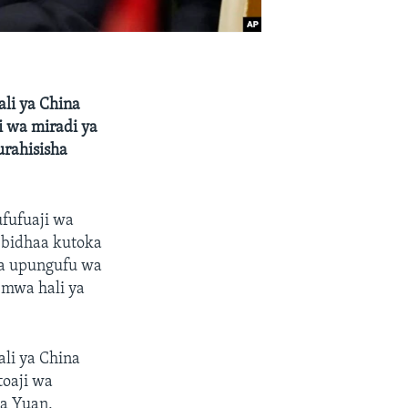
li ya China
i wa miradi ya
urahisisha
fufuaji wa
 bidhaa kutoka
na upungufu wa
 mwa hali ya
li ya China
toaji wa
ya Yuan,