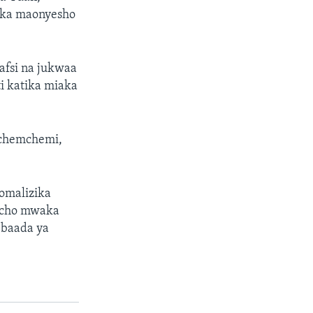
tika maonyesho
afsi na jukwaa
i katika miaka
 chemchemi,
omalizika
hicho mwaka
 baada ya