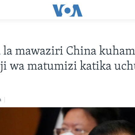
 la mawaziri China kuham
ji wa matumizi katika uc
a