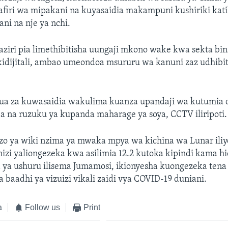
safiri wa mipakani na kuyasaidia makampuni kushiriki ka
ani na nje ya nchi.
ziri pia limethibitisha uungaji mkono wake kwa sekta bin
kidijitali, ambao umeondoa msururu wa kanuni zaz udhibit
 hatua za kuwasaidia wakulima kuanza upandaji wa kutumia
a na ruzuku ya kupanda maharage ya soya, CCTV iliripoti.
izo ya wiki nzima ya mwaka mpya wa kichina wa Lunar iliy
izi yaliongezeka kwa asilimia 12.2 kutoka kipindi kama 
 ya ushuru ilisema Jumamosi, ikionyesha kuongezeka tena
baadhi ya vizuizi vikali zaidi vya COVID-19 duniani.
a
Follow us
Print