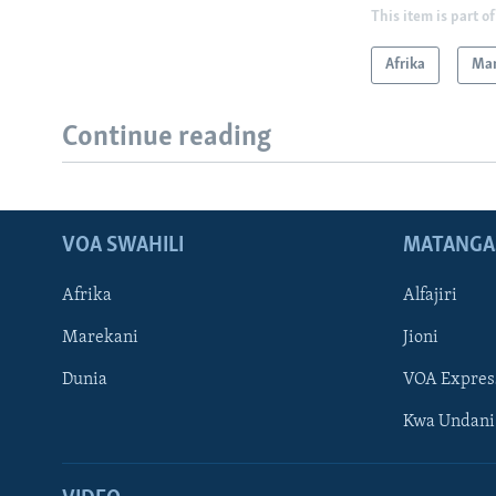
This item is part of
Afrika
Mar
Continue reading
VOA SWAHILI
MATANGA
Afrika
Alfajiri
Marekani
Jioni
Dunia
VOA Expres
Kwa Undani