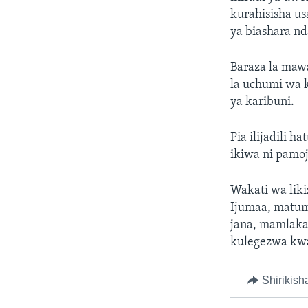
kurahisisha u
ya biashara nd
Baraza la mawa
la uchumi wa 
ya karibuni.
Pia ilijadili
ikiwa ni pamoj
Wakati wa lik
Ijumaa, matum
jana, mamlaka
kulegezwa kwa 
Shirikish