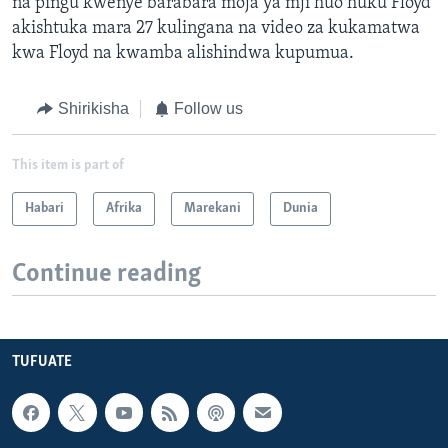
na pingu kwenye barabara moja ya mji huo huku Floyd
akishtuka mara 27 kulingana na video za kukamatwa
kwa Floyd na kwamba alishindwa kupumua.
Shirikisha
Follow us
This item is part of
Habari
Afrika
Marekani
Dunia
Continue reading
TUFUATE