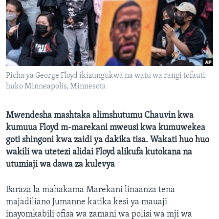
Picha ya George Floyd ikizungukwa na watu wa rangi tofauti
huko Minneapolis, Minnesota
Mwendesha mashtaka alimshutumu Chauvin kwa
kumuua Floyd m-marekani mweusi kwa kumuwekea
goti shingoni kwa zaidi ya dakika tisa. Wakati huo huo
wakili wa utetezi alidai Floyd alikufa kutokana na
utumiaji wa dawa za kulevya
Baraza la mahakama Marekani linaanza tena
majadiliano Jumanne katika kesi ya mauaji
inayomkabili ofisa wa zamani wa polisi wa mji wa