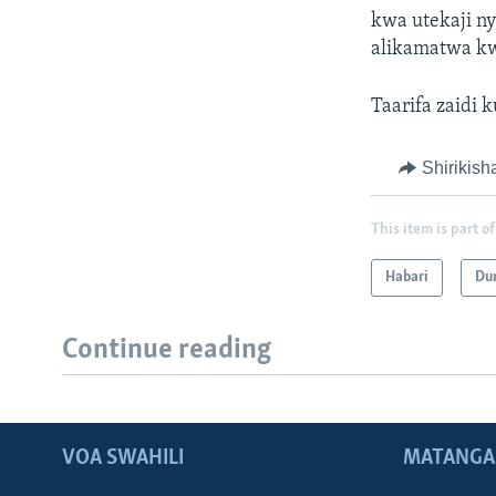
kwa utekaji n
alikamatwa kw
Taarifa zaidi 
Shirikish
This item is part of
Habari
Du
Continue reading
VOA SWAHILI
MATANGA