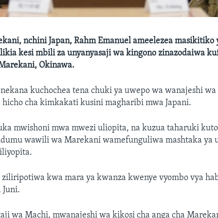
ekani, nchini Japan, Rahm Emanuel ameelezea masikitiko
ikia kesi mbili za unyanyasaji wa kingono zinazodaiwa k
Marekani, Okinawa.
aonekana kuchochea tena chuki ya uwepo wa wanajeshi wa
 hicho cha kimkakati kusini magharibi mwa Japani.
izuka mwishoni mwa mwezi uliopita, na kuzua taharuki kuto
umu wawili wa Marekani wamefunguliwa mashtaka ya u
liyopita.
li ziliripotiwa kwa mara ya kwanza kwenye vyombo vya hab
Juni.
aji wa Machi, mwanajeshi wa kikosi cha anga cha Marekan