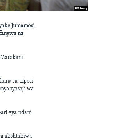
 yake Jumamosi
ufanywa na
 Marekani
kana na ripoti
nyanyasaji wa
ari vya ndani
i alishtakiwa