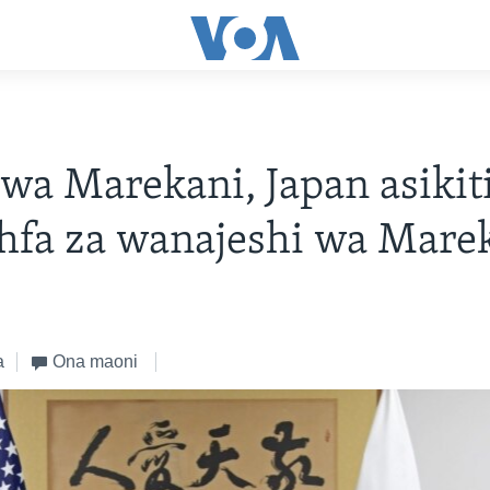
 wa Marekani, Japan asiki
hfa za wanajeshi wa Mare
a
Ona maoni