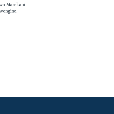
i wa Marekani
mwengine.