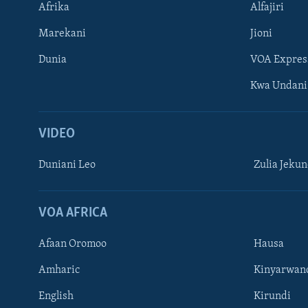
Afrika
Alfajiri
Marekani
Jioni
Dunia
VOA Expres
Kwa Undani
VIDEO
Duniani Leo
Zulia Jeku
VOA AFRICA
Afaan Oromoo
Hausa
Amharic
Kinyarwan
English
Kirundi