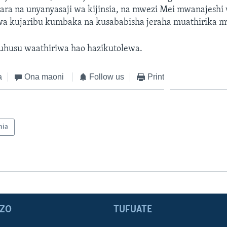
yara na unyanyasaji wa kijinsia, na mwezi Mei mwanajesh
a kujaribu kumbaka na kusababisha jeraha muathirika 
kuhusu waathiriwa hao hazikutolewa.
a
Ona maoni
Follow us
Print
nia
ZO
TUFUATE