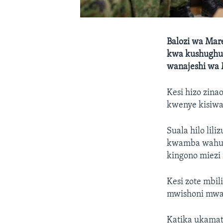
Balozi wa Mar
kwa kushughul
wanajeshi wa 
Kesi hizo zin
kwenye kisiwa
Suala hilo lil
kwamba wahud
kingono miezi i
Kesi zote mbi
mwishoni mwa 
Katika ukamat