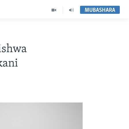
MUBASHARA
tishwa
kani