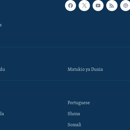
s
ndu
Matukio ya Dunia
Portuguese
da
Shona
Somali