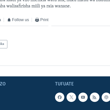
a idadi ya vifo imefikia watu sita, huku mkuu wa hudum
 walisafirisha miili ya raia wanane.
a
Follow us
Print
ika
ZO
TUFUATE