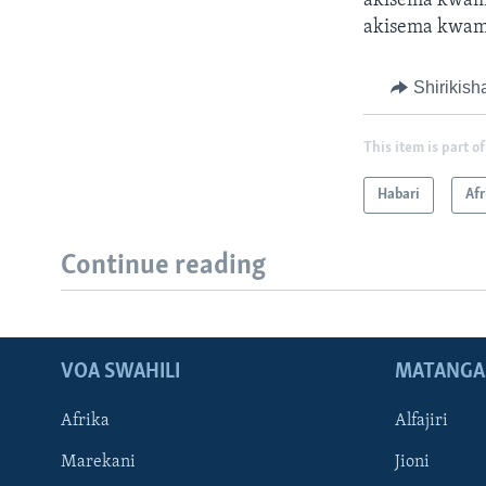
akisema kwamb
akisema kwamba
Shirikish
This item is part of
Habari
Afr
Continue reading
VOA SWAHILI
MATANGA
Afrika
Alfajiri
Marekani
Jioni