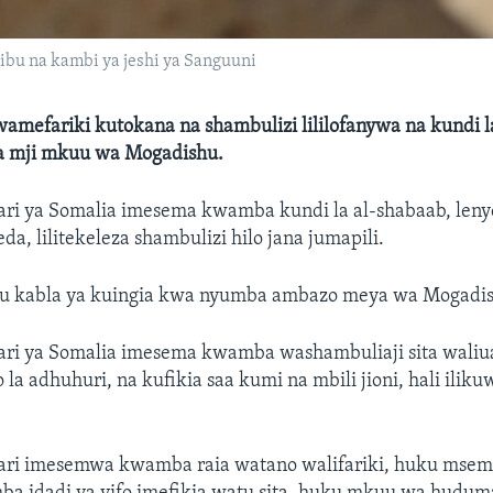
ibu na kambi ya jeshi ya Sanguuni
mefariki kutokana na shambulizi lililofanywa na kundi la 
a mji mkuu wa Mogadishu.
ari ya Somalia imesema kwamba kundi la al-shabaab, leny
da, lilitekeleza shambulizi hilo jana jumapili.
u kabla ya kuingia kwa nyumba ambazo meya wa Mogadis
ari ya Somalia imesema kwamba washambuliaji sita waliu
 la adhuhuri, na kufikia saa kumi na mbili jioni, hali ilik
ari imesemwa kwamba raia watano walifariki, huku msema