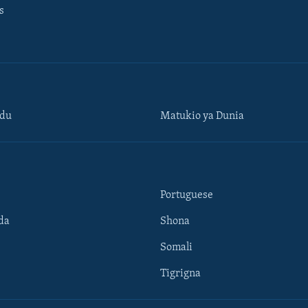
s
ndu
Matukio ya Dunia
Portuguese
da
Shona
Somali
Tigrigna