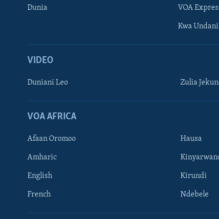
Dunia
VOA Expres
Kwa Undani
VIDEO
Duniani Leo
Zulia Jeku
VOA AFRICA
Afaan Oromoo
Hausa
Amharic
Kinyarwan
English
Kirundi
French
Ndebele
TUFUATE