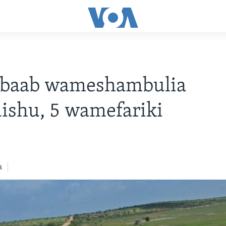
abaab wameshambulia
ishu, 5 wamefariki
a