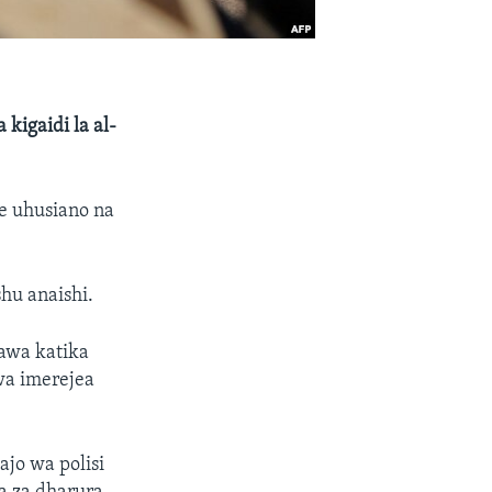
kigaidi la al-
e uhusiano na
hu anaishi.
awa katika
uwa imerejea
jo wa polisi