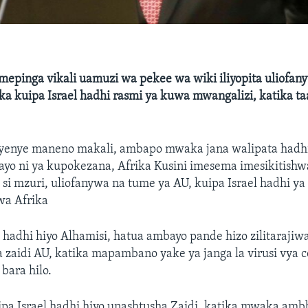
imepinga vikali uamuzi wa pekee wa wiki iliyopita uliofa
a kuipa Israel hadhi rasmi ya kuwa mwangalizi, katika taa
a yenye maneno makali, ambapo mwaka jana walipata hadhi
ayo ni ya kupokezana, Afrika Kusini imesema imesikitishw
i mzuri, uliofanywa na tume ya AU, kuipa Israel hadhi ya 
wa Afrika
el hadhi hiyo Alhamisi, hatua ambayo pande hizo zilitaraji
ia zaidi AU, katika mapambano yake ya janga la virusi vya 
bara hilo.
pa Israel hadhi hiyo unashtusha Zaidi, katika mwaka amb