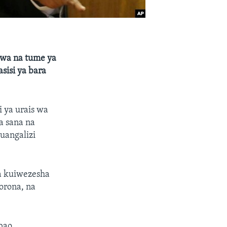
nywa na tume ya
sisi ya bara
 ya urais wa
a sana na
uangalizi
wa kuiwezesha
corona, na
bao