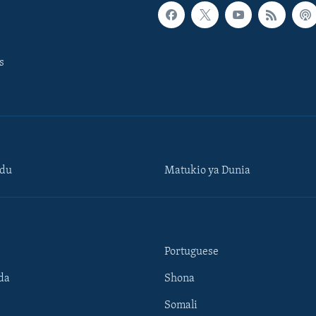
s
ndu
Matukio ya Dunia
Portuguese
da
Shona
Somali