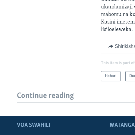
ukandamizaji 
mabomu na kue
Kusini imesema
lisiloeleweka.
Shirikish
This item is part of
Habari
Du
Continue reading
VOA SWAHILI
MATANGA