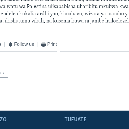
wa watu wa Palestina ulisababisha uharibifu mkubwa kw
ndelea kukalia ardhi yao, kimabavu, wizara ya mambo ya 
, ikishutumu vikali, na kusema kuwa ni jambo lisiloeleze
a
Follow us
Print
nia
ZO
TUFUATE