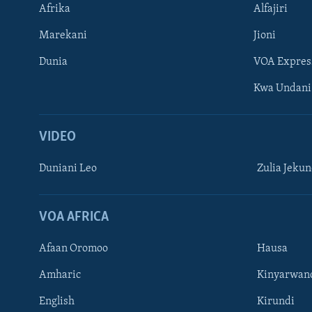
Afrika
Alfajiri
Marekani
Jioni
Dunia
VOA Expres
Kwa Undani
VIDEO
Duniani Leo
Zulia Jeku
VOA AFRICA
Afaan Oromoo
Hausa
Amharic
Kinyarwan
English
Kirundi