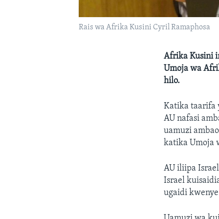
Rais wa Afrika Kusini Cyril Ramaphosa
Afrika Kusini 
Umoja wa Afrik
hilo.
Katika taarif
AU nafasi amb
uamuzi ambao s
katika Umoja 
AU iliipa Isra
Israel kuisaid
ugaidi kwenye 
Uamuzi wa kui