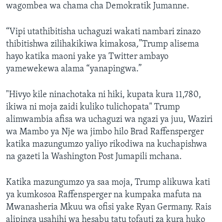
wagombea wa chama cha Demokratik Jumanne.
“Vipi utathibitisha uchaguzi wakati nambari zinazo
thibitishwa zilihakikiwa kimakosa
,
”Trump alisema
hayo katika maoni yake ya Twitter ambayo
yamewekewa alama “yanapingwa.”
"Hivyo kile ninachotaka ni hiki, kupata kura 11,780,
ikiwa ni moja zaidi kuliko tulichopata" Trump
alimwambia afisa wa uchaguzi wa ngazi ya juu, Waziri
wa Mambo ya Nje wa jimbo hilo Brad Raffensperger
katika mazungumzo yaliyo rikodiwa na kuchapishwa
na gazeti la Washington Post Jumapili mchana.
Katika mazungumzo ya saa moja, Trump alikuwa kati
ya kumkosoa Raffensperger na kumpaka mafuta na
Mwanasheria Mkuu wa ofisi yake Ryan Germany. Rais
alipinga usahihi wa hesabu tatu tofauti za kura huko