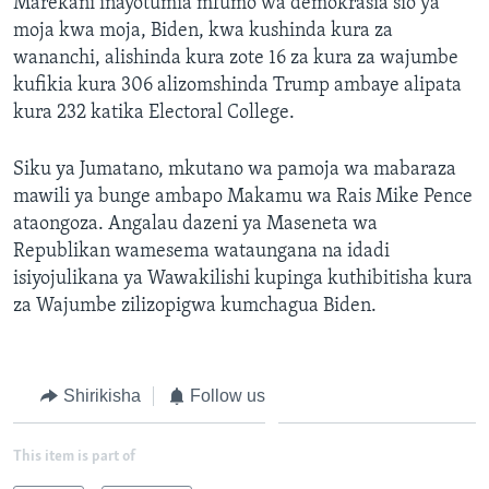
Marekani inayotumia mfumo wa demokrasia sio ya
moja kwa moja, Biden, kwa kushinda kura za
wananchi, alishinda kura zote 16 za kura za wajumbe
kufikia kura 306 alizomshinda Trump ambaye alipata
kura 232 katika Electoral College.
Siku ya Jumatano, mkutano wa pamoja wa mabaraza
mawili ya bunge ambapo Makamu wa Rais Mike Pence
ataongoza. Angalau dazeni ya Maseneta wa
Republikan wamesema wataungana na idadi
isiyojulikana ya Wawakilishi kupinga kuthibitisha kura
za Wajumbe zilizopigwa kumchagua Biden.
Shirikisha
Follow us
This item is part of