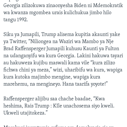
Georgia zilizokuwa zinaonyesha Biden ni Mdemokratik
wa kwanza mgombea urais kulichukua jimbo hilo
tangu 1992.
Siku ya Jumapili, Trump alisema kupitia akaunti yake
ya Twitter, “Niliongea na Waziri wa Mambo ya Nje
Brad Raffensperger Jumapili kuhusu Kaunti ya Fulton
na udanganyifu wa kura Georgia. Lakini hakuwa tayari
au hakuweza kujibu maswali kama vile “kura zilizo
fichwa chini ya meza,” wizi, uharibifu wa kura, wapiga
kura kutoka majimbo mengine, wapiga kura
marehemu, na mengineyo. Hana taarifa yoyote!”
Raffensperger alijibu saa chache baadae, “Kwa
heshima, Rais Trump : KIle unachosema siyo kweli.
Ukweli utajitokeza.”