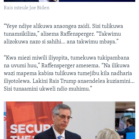
Rais mteule Joe Biden
“Yeye ndiye alikuwa anaongea zaidi. Sisi tulikuwa
tunamsikiliza,” alisema Raffensperger. “Takwimu
alizokuwa nazo si sahihi… ana takwimu mbaya.”
“Kwa miezi miwili iliyopita, tumekuwa tukipambana
na uvumi huu,” Raffensperger amesema. “Na ilikuwa
wazi mapema kabisa tulikuwa tumejibu kila nadharia
iliyotolewa. Lakini Rais Trump anaendelea kuziamini…
Sisi tunaamini ukweli ndio muhimu.”