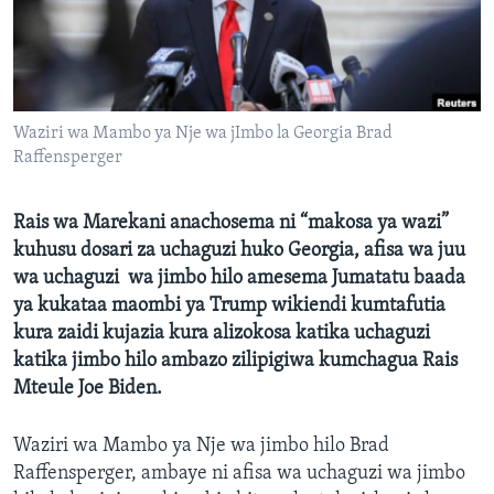
Waziri wa Mambo ya Nje wa jImbo la Georgia Brad
Raffensperger
Rais wa Marekani anachosema ni “makosa ya wazi”
kuhusu dosari za uchaguzi huko Georgia, afisa wa juu
wa uchaguzi wa jimbo hilo amesema Jumatatu baada
ya kukataa maombi ya Trump wikiendi kumtafutia
kura zaidi kujazia kura alizokosa katika uchaguzi
katika jimbo hilo ambazo zilipigiwa kumchagua Rais
Mteule Joe Biden.
Waziri wa Mambo ya Nje wa jimbo hilo Brad
Raffensperger, ambaye ni afisa wa uchaguzi wa jimbo