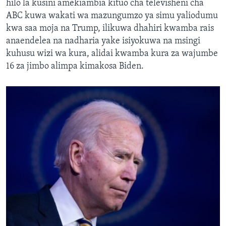
hilo la kusini amekiambia kituo cha televisheni cha
ABC kuwa wakati wa mazungumzo ya simu yaliodumu
kwa saa moja na Trump, ilikuwa dhahiri kwamba rais
anaendelea na nadharia yake isiyokuwa na msingi
kuhusu wizi wa kura, alidai kwamba kura za wajumbe
16 za jimbo alimpa kimakosa Biden.