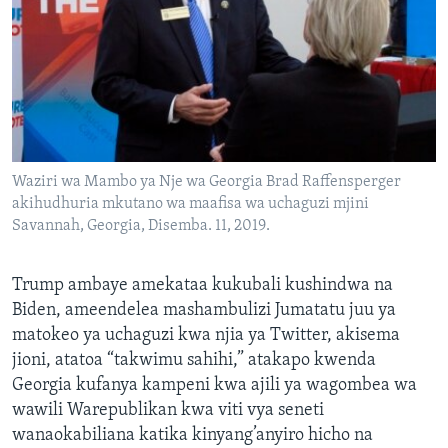
Waziri wa Mambo ya Nje wa Georgia Brad Raffensperger
akihudhuria mkutano wa maafisa wa uchaguzi mjini
Savannah, Georgia, Disemba. 11, 2019.
Trump ambaye amekataa kukubali kushindwa na
Biden, ameendelea mashambulizi Jumatatu juu ya
matokeo ya uchaguzi kwa njia ya Twitter, akisema
jioni, atatoa “takwimu sahihi,” atakapo kwenda
Georgia kufanya kampeni kwa ajili ya wagombea wa
wawili Warepublikan kwa viti vya seneti
wanaokabiliana katika kinyang’anyiro hicho na