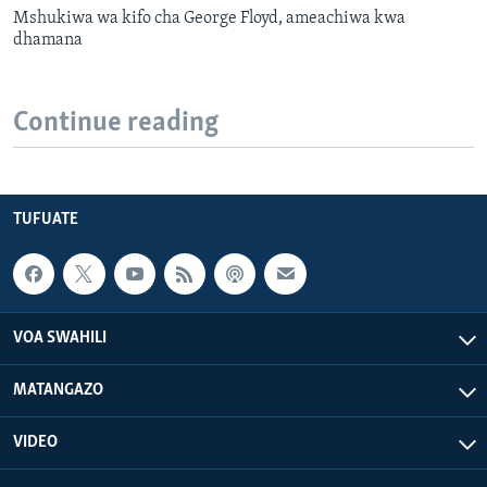
Mshukiwa wa kifo cha George Floyd, ameachiwa kwa
dhamana
Continue reading
TUFUATE
VOA SWAHILI
MATANGAZO
VIDEO