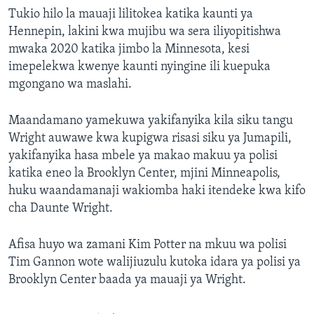
Tukio hilo la mauaji lilitokea katika kaunti ya
Hennepin, lakini kwa mujibu wa sera iliyopitishwa
mwaka 2020 katika jimbo la Minnesota, kesi
imepelekwa kwenye kaunti nyingine ili kuepuka
mgongano wa maslahi.
Maandamano yamekuwa yakifanyika kila siku tangu
Wright auwawe kwa kupigwa risasi siku ya Jumapili,
yakifanyika hasa mbele ya makao makuu ya polisi
katika eneo la Brooklyn Center, mjini Minneapolis,
huku waandamanaji wakiomba haki itendeke kwa kifo
cha Daunte Wright.
Afisa huyo wa zamani Kim Potter na mkuu wa polisi
Tim Gannon wote walijiuzulu kutoka idara ya polisi ya
Brooklyn Center baada ya mauaji ya Wright.