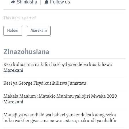
Shirikisha
Follow us
This item is part of
Habari
Marekani
Zinazohusiana
Kesi kuhusiana na kifo cha Floyd yaendelea kusikilizwa
Marekani
Kesi ya George Floyd kusikilizwa Jumatatu
Makala Maalum : Matukio Muhimu yaliojiri Mwaka 2020
Marekani
Mauaji ya waandishi wa habari yanaendelea kuongezeka
huku wakilengwa sana na wanasiasa, makundi ya uhalifu