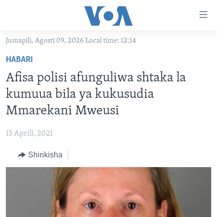
Upatikanaji
viungo
Nenda
Jumapili, Agosti 09, 2026 Local time: 12:14
habari
HABARI
HABARI
kuu
VIDEO
KENYA
Nenda
Afisa polisi afunguliwa shtaka la
MATANGAZO YETU
katika
TANZANIA
DUNIANI LEO
kumuua bila ya kukusudia
urambazaji
JARIDA LA WIKIENDI
JAMHURI YA KIDEMOKRASIA YA KONGO
MAISHA NA AFYA
ALFAJIRI 0300 UTC
Mmarekani Mweusi
Nenda
MAHOJIANO MAALUM: HABARI POTOFU
RWANDA
ZULIA JEKUNDU
VOA EXPRESS 1330 UTC
katika
15 Aprili, 2021
tafuta
UGANDA
JIONI 1630 UTC
TUFUATE
Shirikisha
BURUNDI
KWA UNDANI 1800 UTC
AFRIKA
MAREKANI
Lugha
DUNIA