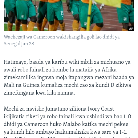
Wachezaji wa Cameroon wakishangilia goli lao dhidi ya
Senegal Jan 28
Hatimaye, baada ya karibu wiki mbili za michuano ya
awali robo fainali za kombe la mataifa ya Afrika
zimekamilika ingawa moja itapangwa mezani baada ya
Mali na Guinea kumaliza mechi zao za kundi D zikiwa
zimefungana kwa kila namna.
Mechi za mwisho Jumatano ziliiona Ivory Coast
ikijikatia tiketi ya robo fainali kwa ushindi wa bao 1-0
dhidi ya Cameroon huko Malabo katika mechi pekee
ya kundi hilo ambayo haikumalizika kwa sare ya 1-1.