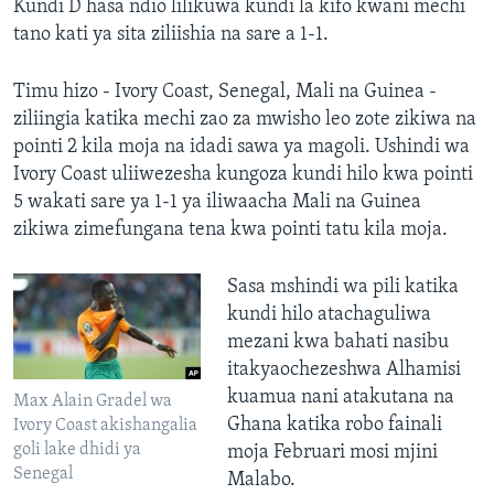
Kundi D hasa ndio lilikuwa kundi la kifo kwani mechi
tano kati ya sita ziliishia na sare a 1-1.
Timu hizo - Ivory Coast, Senegal, Mali na Guinea -
ziliingia katika mechi zao za mwisho leo zote zikiwa na
pointi 2 kila moja na idadi sawa ya magoli. Ushindi wa
Ivory Coast uliiwezesha kungoza kundi hilo kwa pointi
5 wakati sare ya 1-1 ya iliwaacha Mali na Guinea
zikiwa zimefungana tena kwa pointi tatu kila moja.
Sasa mshindi wa pili katika
kundi hilo atachaguliwa
mezani kwa bahati nasibu
itakyaochezeshwa Alhamisi
kuamua nani atakutana na
Max Alain Gradel wa
Ghana katika robo fainali
Ivory Coast akishangalia
goli lake dhidi ya
moja Februari mosi mjini
Senegal
Malabo.