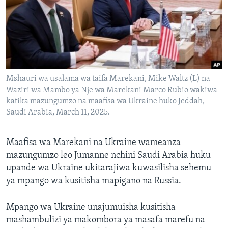
Mshauri wa usalama wa taifa Marekani, Mike Waltz (L) na
Waziri wa Mambo ya Nje wa Marekani Marco Rubio wakiwa
katika mazungumzo na maafisa wa Ukraine huko Jeddah,
Saudi Arabia, March 11, 2025.
Maafisa wa Marekani na Ukraine wameanza
mazungumzo leo Jumanne nchini Saudi Arabia huku
upande wa Ukraine ukitarajiwa kuwasilisha sehemu
ya mpango wa kusitisha mapigano na Russia.
Mpango wa Ukraine unajumuisha kusitisha
mashambulizi ya makombora ya masafa marefu na