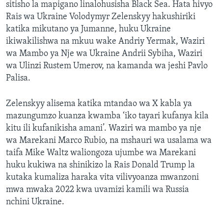
sitisho la mapigano linalohusisha Black Sea. Hata hivyo
Rais wa Ukraine Volodymyr Zelenskyy hakushiriki
katika mikutano ya Jumanne, huku Ukraine
ikiwakilishwa na mkuu wake Andriy Yermak, Waziri
wa Mambo ya Nje wa Ukraine Andrii Sybiha, Waziri
wa Ulinzi Rustem Umerov, na kamanda wa jeshi Pavlo
Palisa.
Zelenskyy alisema katika mtandao wa X kabla ya
mazungumzo kuanza kwamba ‘iko tayari kufanya kila
kitu ili kufanikisha amani’. Waziri wa mambo ya nje
wa Marekani Marco Rubio, na mshauri wa usalama wa
taifa Mike Waltz waliongoza ujumbe wa Marekani
huku kukiwa na shinikizo la Rais Donald Trump la
kutaka kumaliza haraka vita vilivyoanza mwanzoni
mwa mwaka 2022 kwa uvamizi kamili wa Russia
nchini Ukraine.