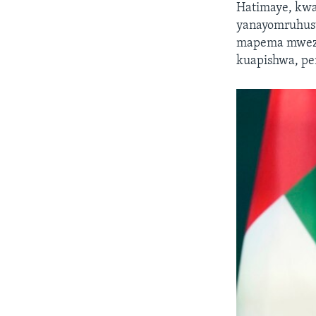
Hatimaye, kwa
yanayomruhusu
mapema mwezi 
kuapishwa, p