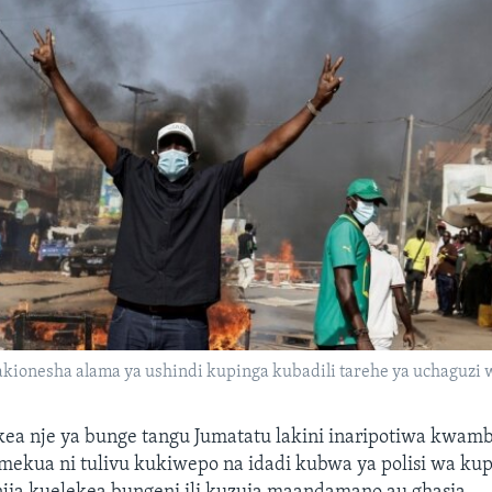
ionesha alama ya ushindi kupinga kubadili tarehe ya uchaguzi w
kea nje ya bunge tangu Jumatatu lakini inaripotiwa kwamb
imekua ni tulivu kukiwepo na idadi kubwa ya polisi wa k