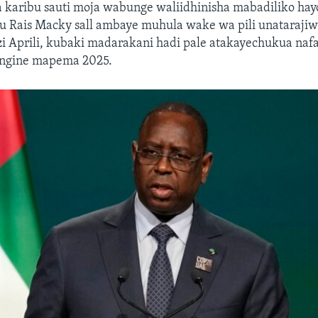
 karibu sauti moja wabunge waliidhinisha mabadiliko hay
 Rais Macky sall ambaye muhula wake wa pili unatarajiw
Aprili, kubaki madarakani hadi pale atakayechukua nafa
engine mapema 2025.