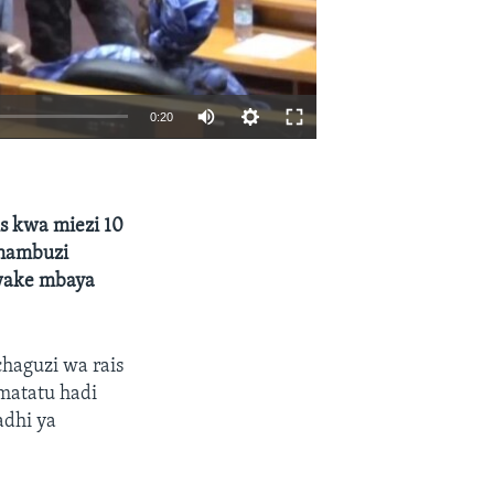
0:20
EMBED
SHARE
s kwa miezi 10
chambuzi
 wake mbaya
haguzi wa rais
matatu hadi
adhi ya