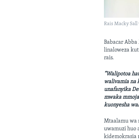
Rais Macky Sal
Babacar Abba
linaloweza ku
rais.
“Walipotoa hat
walivamia na k
unafanyika De
mwaka mmoja w
kuonyesha wak
Mtaalamu wa m
uwamuzi huo ak
kidemokrasia n