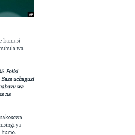
e kamusi
 muhula wa
. Polisi
 Sasa uchaguzi
imabavu wa
za na
anakosowa
isingi ya
i humo.