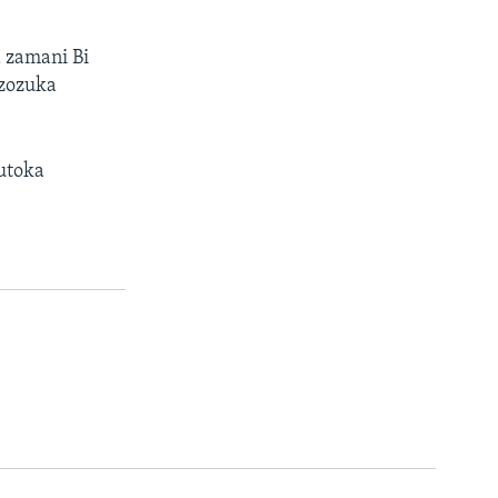
 zamani Bi
izozuka
utoka