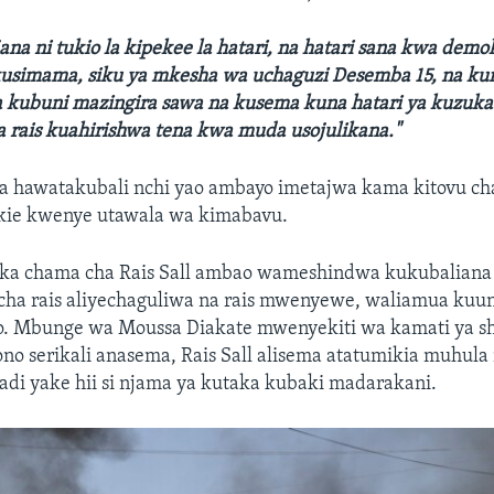
jana ni tukio la kipekee la hatari, na hatari sana kwa demo
kusimama, siku ya mkesha wa uchaguzi Desemba 15, na ku
na kubuni mazingira sawa na kusema kuna hatari ya kuzuk
a rais kuahirishwa tena kwa muda usojulikana."
 hawatakubali nchi yao ambayo imetajwa kama kitovu ch
kie kwenye utawala wa kimabavu.
a chama cha Rais Sall ambao wameshindwa kukubaliana 
cha rais aliyechaguliwa na rais mwenyewe, waliamua ku
o. Mbunge wa Moussa Diakate mwenyekiti wa kamati ya sh
o serikali anasema, Rais Sall alisema atatumikia muhula 
adi yake hii si njama ya kutaka kubaki madarakani.