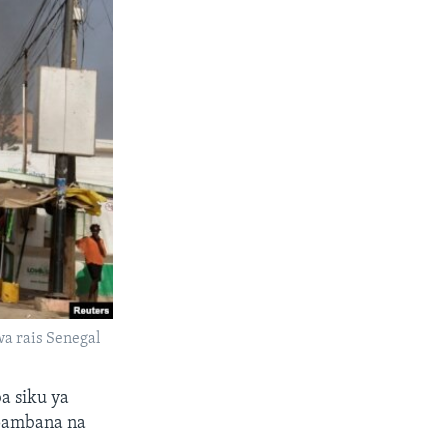
a rais Senegal
a siku ya
upambana na