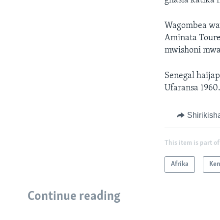
ghasia katika 
Wagombea wawi
Aminata Toure
mwishoni mwa 
Senegal haija
Ufaransa 1960
Shirikish
This item is part of
Afrika
Ke
Continue reading