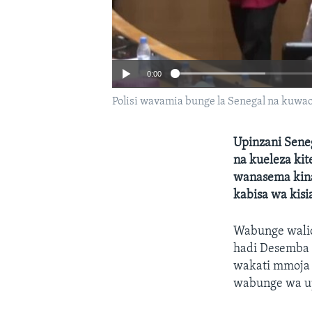
0:00
Polisi wavamia bunge la Senegal na kuw
Upinzani Sene
na kueleza ki
wanasema kina
kabisa wa kis
Wabunge walio
hadi Desemba 
wakati mmoja 
wabunge wa u