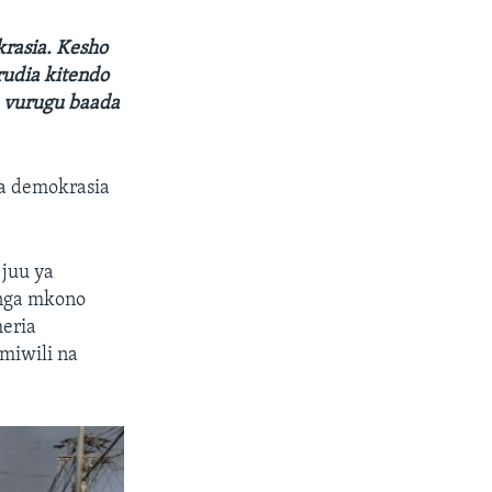
krasia. Kesho
rudia kitendo
a vurugu baada
a demokrasia
juu ya
unga mkono
eria
miwili na