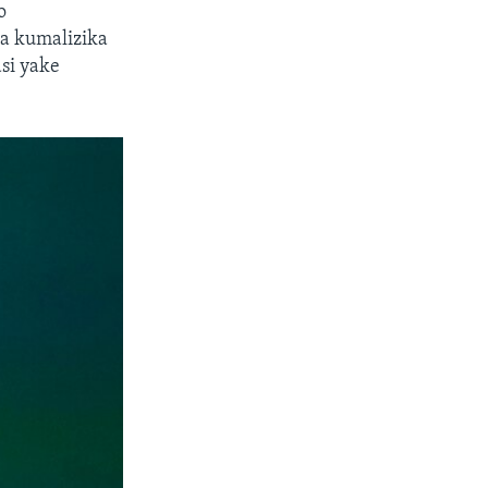
o
a kumalizika
si yake