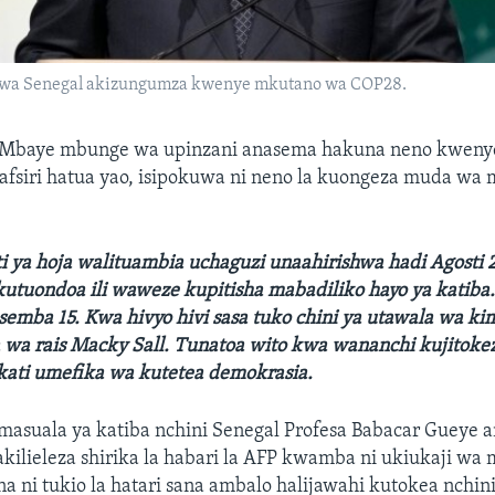
l wa Senegal akizungumza kwenye mkutano wa COP28.
 Mbaye mbunge wa upinzani anasema hakuna neno kweny
tafsiri hatua yao, isipokuwa ni neno la kuongeza muda wa
i ya hoja walituambia uchaguzi unaahirishwa hadi Agosti 25
utuondoa ili waweze kupitisha mabadiliko hayo ya katiba.
semba 15. Kwa hivyo hivi sasa tuko chini ya utawala wa k
a rais Macky Sall. Tunatoa wito kwa wananchi kujitoke
ati umefika wa kutetea demokrasia.
asuala ya katiba nchini Senegal Profesa Babacar Gueye 
ilieleza shirika la habari la AFP kwamba ni ukiukaji wa m
a ni tukio la hatari sana ambalo halijawahi kutokea nchin