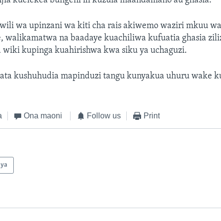
njia kuelekea bungeni ili kuzuia maandamano au ghasia.
li wa upinzani wa kiti cha rais akiwemo waziri mkuu wa
, walikamatwa na baadaye kuachiliwa kufuatia ghasia zil
wiki kupinga kuahirishwa kwa siku ya uchaguzi.
pata kushuhudia mapinduzi tangu kunyakua uhuru wake k
.
a
Ona maoni
Follow us
Print
nya