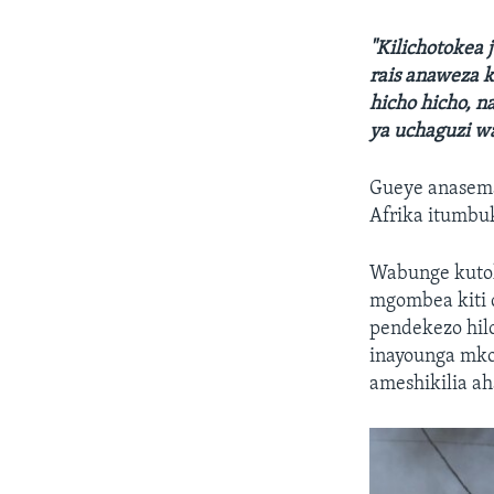
"Kilichotokea 
rais anaweza 
hicho hicho, 
ya uchaguzi w
Gueye anasema
Afrika itumbu
Wabunge kutok
mgombea kiti 
pendekezo hil
inayounga mkon
ameshikilia ah