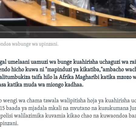
aondoa wabunge wa upinzani.
gal umelaani uamuzi wa bunge kuahirisha uchaguzi wa rai
tendo hicho kuwa ni "mapinduzi ya kikatiba,"ambacho wa
litumbukiza taifa hilo la Afrika Magharibi katika mzozo
iasa katika muda wa miongo kadhaa.
 wengi wa chama tawala walipitisha hoja ya kuahirisha uc
15 baada ya mjadala mkali na mvutano na kusukumana Ju
polisi walilazimika kuvamia kikao chao na kuwaondoa ba
pinzani.