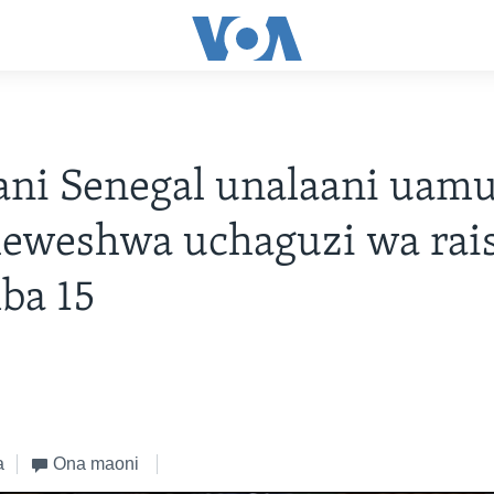
ni Senegal unalaani uamu
eweshwa uchaguzi wa rais
ba 15
a
Ona maoni