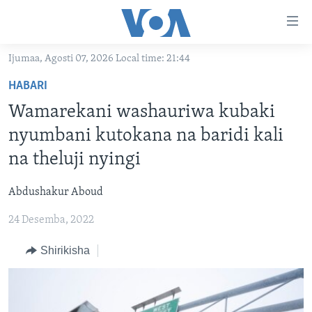
Upatikanaji
viungo
Nenda
Ijumaa, Agosti 07, 2026 Local time: 21:44
habari
HABARI
HABARI
kuu
VIDEO
KENYA
Nenda
Wamarekani washauriwa kubaki
MATANGAZO YETU
katika
TANZANIA
DUNIANI LEO
nyumbani kutokana na baridi kali
urambazaji
JARIDA LA WIKIENDI
JAMHURI YA KIDEMOKRASIA YA KONGO
MAISHA NA AFYA
ALFAJIRI 0300 UTC
na theluji nyingi
Nenda
MAHOJIANO MAALUM: HABARI POTOFU
RWANDA
ZULIA JEKUNDU
VOA EXPRESS 1330 UTC
katika
Abdushakur Aboud
tafuta
UGANDA
JIONI 1630 UTC
TUFUATE
24 Desemba, 2022
BURUNDI
KWA UNDANI 1800 UTC
Shirikisha
AFRIKA
MAREKANI
Lugha
DUNIA