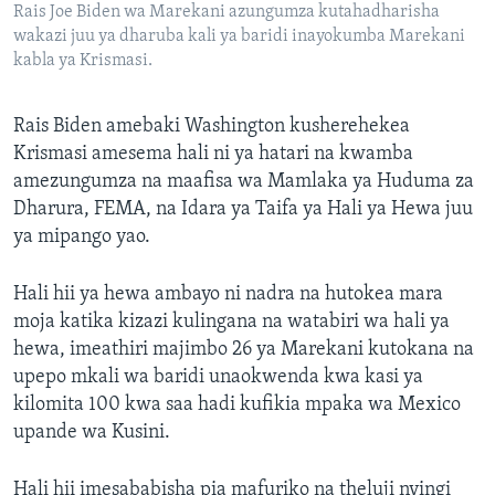
Rais Joe Biden wa Marekani azungumza kutahadharisha
wakazi juu ya dharuba kali ya baridi inayokumba Marekani
kabla ya Krismasi.
Rais Biden amebaki Washington kusherehekea
Krismasi amesema hali ni ya hatari na kwamba
amezungumza na maafisa wa Mamlaka ya Huduma za
Dharura, FEMA, na Idara ya Taifa ya Hali ya Hewa juu
ya mipango yao.
Hali hii ya hewa ambayo ni nadra na hutokea mara
moja katika kizazi kulingana na watabiri wa hali ya
hewa, imeathiri majimbo 26 ya Marekani kutokana na
upepo mkali wa baridi unaokwenda kwa kasi ya
kilomita 100 kwa saa hadi kufikia mpaka wa Mexico
upande wa Kusini.
Hali hii imesababisha pia mafuriko na theluji nyingi