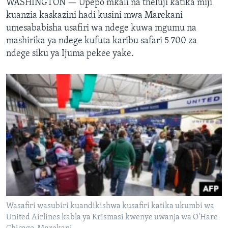
WASHINGTON —
Upepo mkali na theluji katika miji
kuanzia kaskazini hadi kusini mwa Marekani
umesababisha usafiri wa ndege kuwa mgumu na
mashirika ya ndege kufuta karibu safari 5 700 za
ndege siku ya Ijuma pekee yake.
Wasafiri wasubiri kuandikishwa kusafiri katika ukumbi wa
United Airlines kabla ya Krismasi kwenye uwanja wa O'Hare