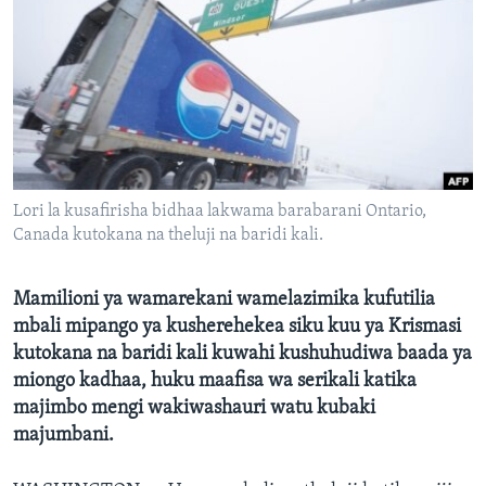
Lori la kusafirisha bidhaa lakwama barabarani Ontario,
Canada kutokana na theluji na baridi kali.
Mamilioni ya wamarekani wamelazimika kufutilia
mbali mipango ya kusherehekea siku kuu ya Krismasi
kutokana na baridi kali kuwahi kushuhudiwa baada ya
miongo kadhaa, huku maafisa wa serikali katika
majimbo mengi wakiwashauri watu kubaki
majumbani.