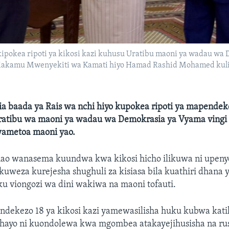
ipokea ripoti ya kikosi kazi kuhusu Uratibu maoni ya wadau wa 
akamu Mwenyekiti wa Kamati hiyo Hamad Rashid Mohamed kulia
a baada ya Rais wa nchi hiyo kupokea ripoti ya mapendek
ratibu wa maoni ya wadau wa Demokrasia ya Vyama vingi 
ametoa maoni yao.
o wanasema kuundwa kwa kikosi hicho ilikuwa ni upeny
kuweza kurejesha shughuli za kisiasa bila kuathiri dhana y
u viongozi wa dini wakiwa na maoni tofauti.
ndekezo 18 ya kikosi kazi yamewasilisha huku kubwa kati
hayo ni kuondolewa kwa mgombea atakayejihusisha na r