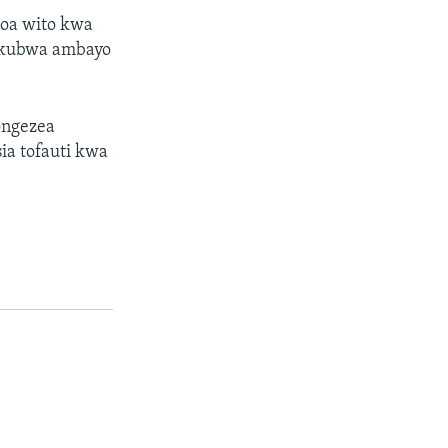
oa wito kwa
i kubwa ambayo
ongezea
ia tofauti kwa