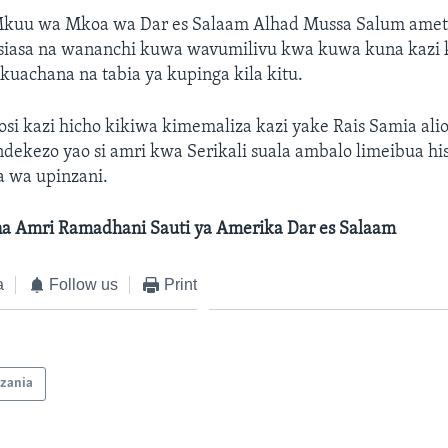
Mkuu wa Mkoa wa Dar es Salaam Alhad Mussa Salum amet
isiasa na wananchi kuwa wavumilivu kwa kuwa kuna kaz
kuachana na tabia ya kupinga kila kitu.
osi kazi hicho kikiwa kimemaliza kazi yake Rais Samia ali
kezo yao si amri kwa Serikali suala ambalo limeibua his
a wa upinzani.
a Amri Ramadhani Sauti ya Amerika Dar es Salaam
a
Follow us
Print
zania