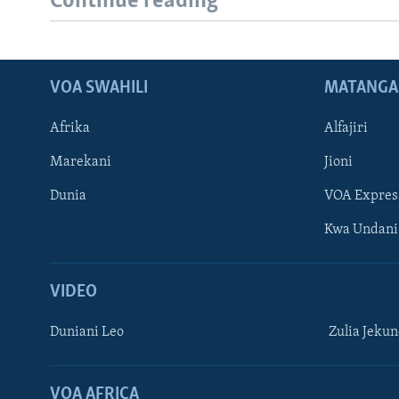
Continue reading
VOA SWAHILI
MATANGA
Afrika
Alfajiri
Marekani
Jioni
Dunia
VOA Expres
Kwa Undani
VIDEO
Duniani Leo
Zulia Jeku
VOA AFRICA