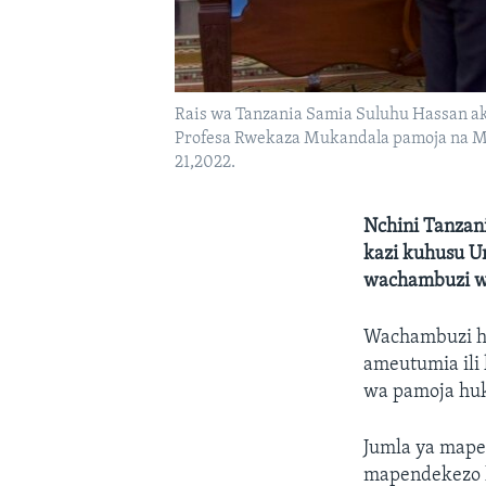
Rais wa Tanzania Samia Suluhu Hassan ak
Profesa Rwekaza Mukandala pamoja na M
21,2022.
Nchini Tanzani
kazi kuhusu U
wachambuzi w
Wachambuzi ha
ameutumia ili 
wa pamoja huk
Jumla ya mape
mapendekezo 