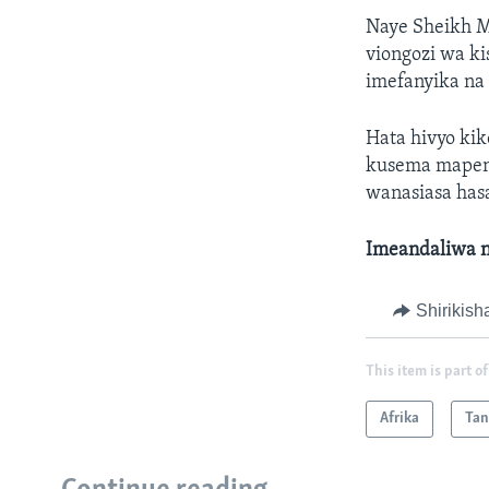
Naye Sheikh 
viongozi wa k
imefanyika na 
Hata hivyo kik
kusema mapende
wanasiasa has
Imeandaliwa n
Shirikish
This item is part of
Afrika
Tan