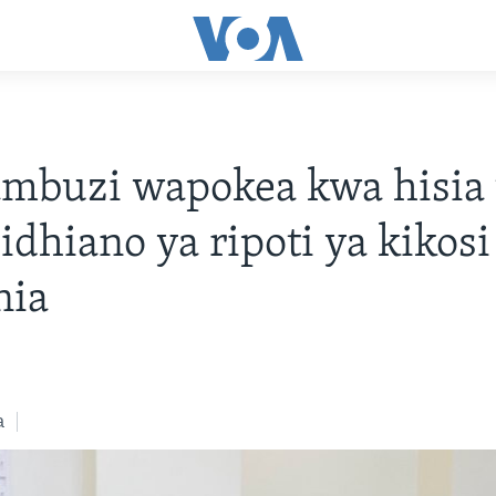
buzi wapokea kwa hisia t
dhiano ya ripoti ya kikosi
nia
a