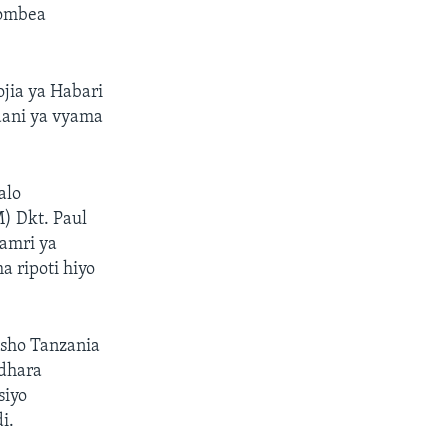
gombea
jia ya Habari
dani ya vyama
alo
) Dkt. Paul
 amri ya
a ripoti hiyo
sho Tanzania
adhara
siyo
i.