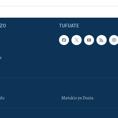
ZO
TUFUATE
s
ndu
Matukio ya Dunia