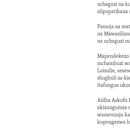
uchaguzi na k
alipopatikana
Pamoja na mat
na Mawasilian
na uchaguzi m
Mapendekezo h
mchambuzi wa 
Loisulie, ame
shughuli za ki
itafungua uku
Aidha Askofu
akizungumza n
wamevunja kat
kupongezwa hu