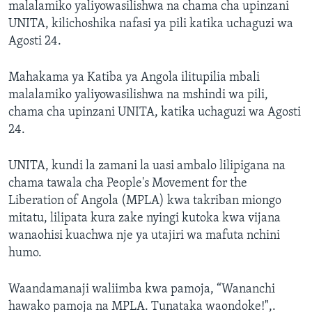
malalamiko yaliyowasilishwa na chama cha upinzani
UNITA, kilichoshika nafasi ya pili katika uchaguzi wa
Agosti 24.
Mahakama ya Katiba ya Angola ilitupilia mbali
malalamiko yaliyowasilishwa na mshindi wa pili,
chama cha upinzani UNITA, katika uchaguzi wa Agosti
24.
UNITA, kundi la zamani la uasi ambalo lilipigana na
chama tawala cha People's Movement for the
Liberation of Angola (MPLA) kwa takriban miongo
mitatu, lilipata kura zake nyingi kutoka kwa vijana
wanaohisi kuachwa nje ya utajiri wa mafuta nchini
humo.
Waandamanaji waliimba kwa pamoja, “Wananchi
hawako pamoja na MPLA. Tunataka waondoke!",.