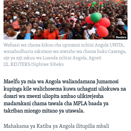
Wafuasi wa chama kikuu cha upinzani nchini Angola UNITA,
wanahudhuria mkutano wa mwisho wa chama huko Cazenga,
nje ya mji mkuu wa Luanda nchini Angola, Agosti
22..REUTERS/Siphiwe Sibeko
Maelfu ya raia wa Angola waliandamana Jumamosi
kupinga kile walichosema kuwa uchaguzi uliokuwa na
dosari wa mwezi uliopita ambao ulikirejesha
madarakani chama tawala cha MPLA baada ya
takriban miongo mitano ya utawala.
Mahakama ya Katiba ya Angola ilitupilia mbali