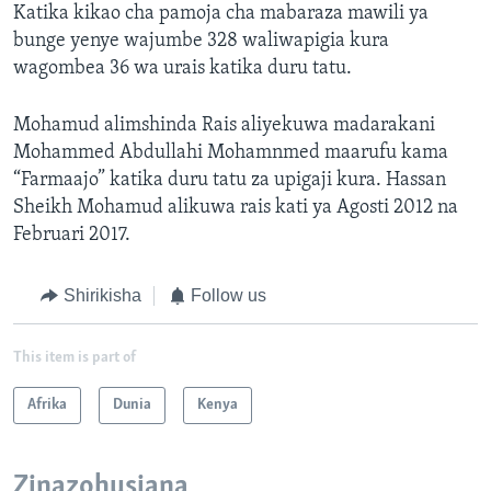
Katika kikao cha pamoja cha mabaraza mawili ya
bunge yenye wajumbe 328 waliwapigia kura
wagombea 36 wa urais katika duru tatu.
Mohamud alimshinda Rais aliyekuwa madarakani
Mohammed Abdullahi Mohamnmed maarufu kama
“Farmaajo” katika duru tatu za upigaji kura. Hassan
Sheikh Mohamud alikuwa rais kati ya Agosti 2012 na
Februari 2017.
Shirikisha
Follow us
This item is part of
Afrika
Dunia
Kenya
Zinazohusiana