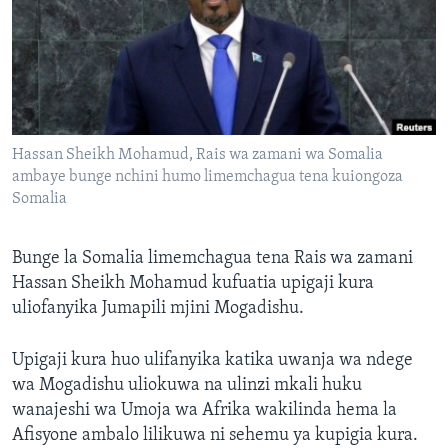
Hassan Sheikh Mohamud, Rais wa zamani wa Somalia
ambaye bunge nchini humo limemchagua tena kuiongoza
Somalia
Bunge la Somalia limemchagua tena Rais wa zamani
Hassan Sheikh Mohamud kufuatia upigaji kura
uliofanyika Jumapili mjini Mogadishu.
Upigaji kura huo ulifanyika katika uwanja wa ndege
wa Mogadishu uliokuwa na ulinzi mkali huku
wanajeshi wa Umoja wa Afrika wakilinda hema la
Afisyone ambalo lilikuwa ni sehemu ya kupigia kura.