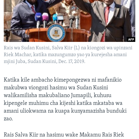
Rais wa Sudan Kusini, Salva Kiir (L) na kiongozi wa upinzani
Riek Machar, katika mazungumzo yao ya kurejesha amani
mjini Juba, Sudan Kusini, Dec. 17, 2019.
Katika kile ambacho kimepongezwa ni mafanikio
makubwa viongozi hasimu wa Sudan Kusini
walikamilisha makubaliano Jumapili, kuhusu
kipengele muhimu cha kijeshi katika mkataba wa
amani uliokwama na kuapa kunyamazisha bunduki
zao.
Rais Salva Kiir na hasimu wake Makamu Rais Riek