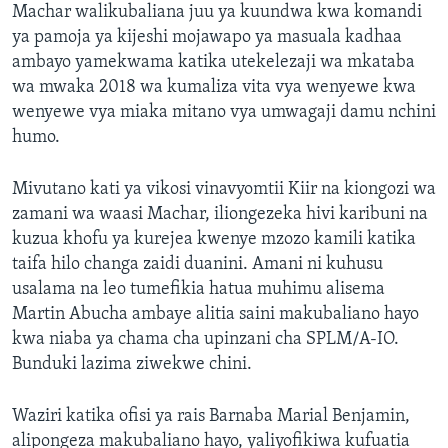
Machar walikubaliana juu ya kuundwa kwa komandi
ya pamoja ya kijeshi mojawapo ya masuala kadhaa
ambayo yamekwama katika utekelezaji wa mkataba
wa mwaka 2018 wa kumaliza vita vya wenyewe kwa
wenyewe vya miaka mitano vya umwagaji damu nchini
humo.
Mivutano kati ya vikosi vinavyomtii Kiir na kiongozi wa
zamani wa waasi Machar, iliongezeka hivi karibuni na
kuzua khofu ya kurejea kwenye mzozo kamili katika
taifa hilo changa zaidi duanini. Amani ni kuhusu
usalama na leo tumefikia hatua muhimu alisema
Martin Abucha ambaye alitia saini makubaliano hayo
kwa niaba ya chama cha upinzani cha SPLM/A-IO.
Bunduki lazima ziwekwe chini.
Waziri katika ofisi ya rais Barnaba Marial Benjamin,
alipongeza makubaliano hayo, yaliyofikiwa kufuatia