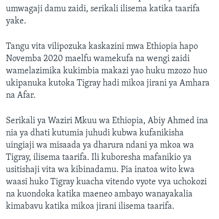
umwagaji damu zaidi, serikali ilisema katika taarifa
yake.
Tangu vita vilipozuka kaskazini mwa Ethiopia hapo
Novemba 2020 maelfu wamekufa na wengi zaidi
wamelazimika kukimbia makazi yao huku mzozo huo
ukipanuka kutoka Tigray hadi mikoa jirani ya Amhara
na Afar.
Serikali ya Waziri Mkuu wa Ethiopia, Abiy Ahmed ina
nia ya dhati kutumia juhudi kubwa kufanikisha
uingiaji wa misaada ya dharura ndani ya mkoa wa
Tigray, ilisema taarifa. Ili kuboresha mafanikio ya
usitishaji vita wa kibinadamu. Pia inatoa wito kwa
waasi huko Tigray kuacha vitendo vyote vya uchokozi
na kuondoka katika maeneo ambayo wanayakalia
kimabavu katika mikoa jirani ilisema taarifa.