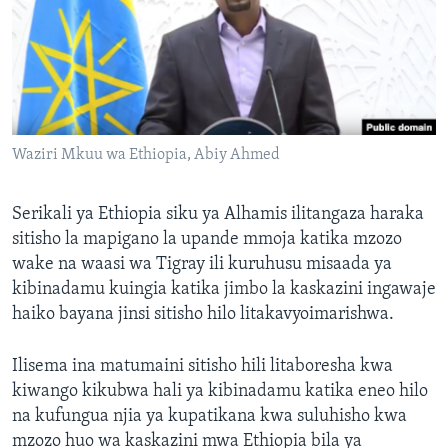
Waziri Mkuu wa Ethiopia, Abiy Ahmed
Serikali ya Ethiopia siku ya Alhamis ilitangaza haraka
sitisho la mapigano la upande mmoja katika mzozo
wake na waasi wa Tigray ili kuruhusu misaada ya
kibinadamu kuingia katika jimbo la kaskazini ingawaje
haiko bayana jinsi sitisho hilo litakavyoimarishwa.
Ilisema ina matumaini sitisho hili litaboresha kwa
kiwango kikubwa hali ya kibinadamu katika eneo hilo
na kufungua njia ya kupatikana kwa suluhisho kwa
mzozo huo wa kaskazini mwa Ethiopia bila ya