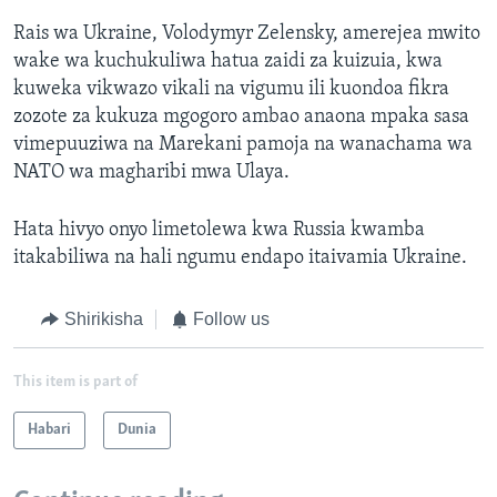
Rais wa Ukraine, Volodymyr Zelensky, amerejea mwito
wake wa kuchukuliwa hatua zaidi za kuizuia, kwa
kuweka vikwazo vikali na vigumu ili kuondoa fikra
zozote za kukuza mgogoro ambao anaona mpaka sasa
vimepuuziwa na Marekani pamoja na wanachama wa
NATO wa magharibi mwa Ulaya.
Hata hivyo onyo limetolewa kwa Russia kwamba
itakabiliwa na hali ngumu endapo itaivamia Ukraine.
Shirikisha
Follow us
This item is part of
Habari
Dunia