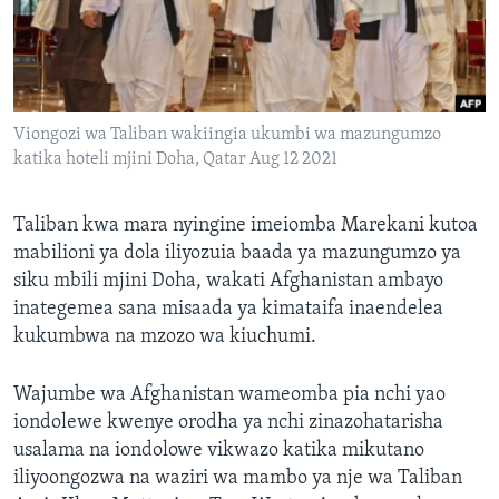
Viongozi wa Taliban wakiingia ukumbi wa mazungumzo
katika hoteli mjini Doha, Qatar Aug 12 2021
Taliban kwa mara nyingine imeiomba Marekani kutoa
mabilioni ya dola iliyozuia baada ya mazungumzo ya
siku mbili mjini Doha, wakati Afghanistan ambayo
inategemea sana misaada ya kimataifa inaendelea
kukumbwa na mzozo wa kiuchumi.
Wajumbe wa Afghanistan wameomba pia nchi yao
iondolewe kwenye orodha ya nchi zinazohatarisha
usalama na iondolowe vikwazo katika mikutano
iliyoongozwa na waziri wa mambo ya nje wa Taliban