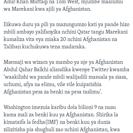
Amir Khan Muttaqi na Tom West, mjumbe maalumu
wa Marekani kwa ajili ya Afghanistan.
Ilikuwa duru ya pili ya mazungumzo kati ya pande hizo
mbili ambayo yalifanyika nchini Qatar tangu Marekani
kumaliza vita vya miaka 20 nchini Afghanistan na
Taliban kuchukuwa tena madaraka.
Msemaji wa wizara ya mambo ya nje ya Afghanistan
Abdul Qahar Balkhi aliandika kwenye Twitter kwamba
‘waakilishi wa pande mbili walijadili masuala ya siasa,
uchumi, afya na elimu, vile vile kuipatishia
Afghanistan pesa za benki na pesa taslimu’.
Washington imezuia karibu dola bilioni 9 na nusu
kama mali za benki kuu ya Afghanistan. Shirika la
kimataifa la fedha(IMF) na benki kuu ya dunia
zilizitisha pia shughuli zao nchini Afghanistan, kwa