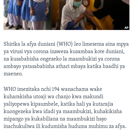
Shirika la afya duniani (WHO) leo limesema aina mpya
ya virusi vya corona inaweza kusambaa kote duniani,
na kusababisha ongezeko la maambukizi ya corona
ambayo yatasababisha athari mbaya katika baadhi ya
maeneo.
WHO imezitaka nchi 194 wanachama wake
kuharakisha utoaji wa chanjo kwa makundi
yaliyopewa kipaumbele, katika hali ya kutarajia
kuongezeka kwa idadi ya maambukizi, kuhakikisha
mipango ya kukabiliana na maambukizi hayo
inachukuliwa ili kudumisha huduma muhimu za afya.