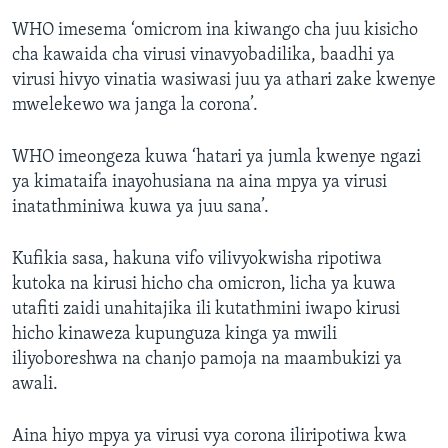
WHO imesema ‘omicrom ina kiwango cha juu kisicho
cha kawaida cha virusi vinavyobadilika, baadhi ya
virusi hivyo vinatia wasiwasi juu ya athari zake kwenye
mwelekewo wa janga la corona’.
WHO imeongeza kuwa ‘hatari ya jumla kwenye ngazi
ya kimataifa inayohusiana na aina mpya ya virusi
inatathminiwa kuwa ya juu sana’.
Kufikia sasa, hakuna vifo vilivyokwisha ripotiwa
kutoka na kirusi hicho cha omicron, licha ya kuwa
utafiti zaidi unahitajika ili kutathmini iwapo kirusi
hicho kinaweza kupunguza kinga ya mwili
iliyoboreshwa na chanjo pamoja na maambukizi ya
awali.
Aina hiyo mpya ya virusi vya corona iliripotiwa kwa